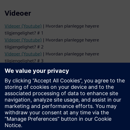
Videoer
Videoer (Youtube)
| Hvordan planlegge høyere
tilgjengelighet? # 1
Videoer (Youtube)
| Hvordan planlegge høyere
tilgjengelighet? # 2
Videoer (Youtube)
| Hvordan planlegge høyere
tilgjengelighet? # 3
Videoer (Youtube)
| Hvordan planlegge høyere
tilgjengelighet? # 4
Hvitbøker
Hvitbok
| Condition monitoring med 3VA effektbrytere
Hvitbok
| Beskytt deg mot buefeil
Hvitbok
| Planlegging av intern lysbuefeilbeskyttelse
Hvitbok
| Digitalt støttet strømfordeling