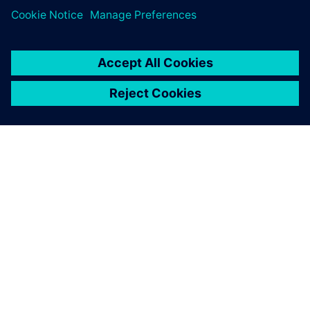
Software nedlastinger og tjenester
Software
| SIMARIS planleggingsverktøy
Software
| SENTRON Powerconfig
Industry Mall: Produktkatalog
Søknadseksempel
| Forbedret systemtilgjengelighet
gjennom tilstandsovervåking
Nettside
| Totally Integrated Power-hub