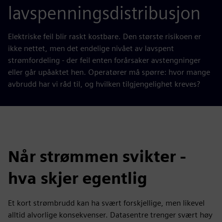
lavspenningsdistribusjon
Elektriske feil blir raskt kostbare. Den største risikoen er
ikke nettet, men det endelige nivået av lavspent
strømfordeling - der feil enten forårsaker avstengninger
eller går upåaktet hen. Operatører må spørre: hvor mange
avbrudd har vi råd til, og hvilken tilgjengelighet kreves?
Når strømmen svikter -
hva skjer egentlig
Et kort strømbrudd kan ha svært forskjellige, men likevel
alltid alvorlige konsekvenser. Datasentre trenger svært høy