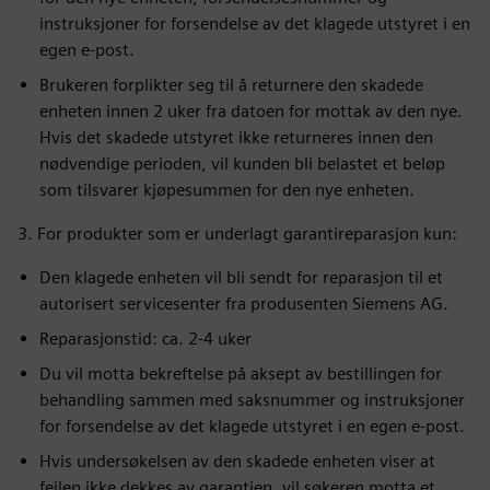
instruksjoner for forsendelse av det klagede utstyret i en
egen e-post.
Brukeren forplikter seg til å returnere den skadede
enheten innen 2 uker fra datoen for mottak av den nye.
Hvis det skadede utstyret ikke returneres innen den
nødvendige perioden, vil kunden bli belastet et beløp
som tilsvarer kjøpesummen for den nye enheten.
3. For produkter som er underlagt garantireparasjon kun:
Den klagede enheten vil bli sendt for reparasjon til et
autorisert servicesenter fra produsenten Siemens AG.
Reparasjonstid: ca. 2-4 uker
Du vil motta bekreftelse på aksept av bestillingen for
behandling sammen med saksnummer og instruksjoner
for forsendelse av det klagede utstyret i en egen e-post.
Hvis undersøkelsen av den skadede enheten viser at
feilen ikke dekkes av garantien, vil søkeren motta et