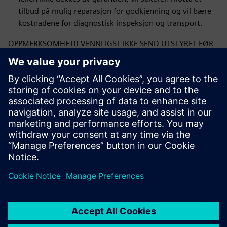
tilbud på mulig reparasjon for godkjenning og vil bære
kostnadene for diagnostisk inspeksjon og transport.
OPPMERKSOMHET!! VENNLIGST IKKE SEND UTSTYRET FØR
DU MOTTAR BEKREFTELSE PÅ AKSEPT AV KLAGEN.
BEKREFTELSEN VIL INNEHOLDE RIKTIG ADRESSE FOR
LEVERING AV DET KLAGEDE PRODUKTET.
Ved å sende inn skjemaet bekrefter du at du har lest
Siemens Sp. klageprosedyre. z o. o. og aksept av den. Hvis
du har spørsmål eller bekymringer angående utfylling av
skjemaet, vennligst kontakt oss på: ics.pl@siemens.com