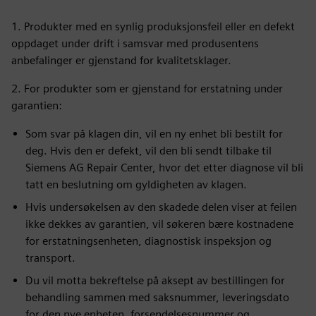
1. Produkter med en synlig produksjonsfeil eller en defekt
oppdaget under drift i samsvar med produsentens
anbefalinger er gjenstand for kvalitetsklager.
2. For produkter som er gjenstand for erstatning under
garantien:
Som svar på klagen din, vil en ny enhet bli bestilt for
deg. Hvis den er defekt, vil den bli sendt tilbake til
Siemens AG Repair Center, hvor det etter diagnose vil bli
tatt en beslutning om gyldigheten av klagen.
Hvis undersøkelsen av den skadede delen viser at feilen
ikke dekkes av garantien, vil søkeren bære kostnadene
for erstatningsenheten, diagnostisk inspeksjon og
transport.
Du vil motta bekreftelse på aksept av bestillingen for
behandling sammen med saksnummer, leveringsdato
for den nye enheten, forsendelsesnummer og