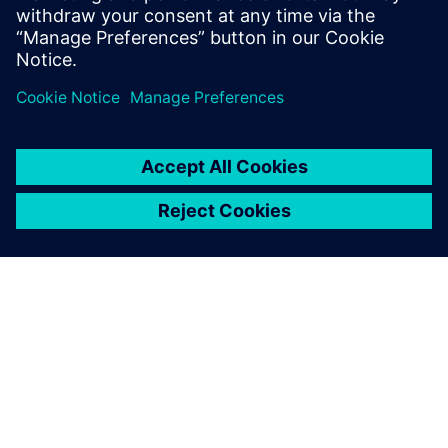
Eduardo Bartolomé
Kommunikasjonsdirektør
Presserom
IT
Mario Rodriguez
IT-direktør