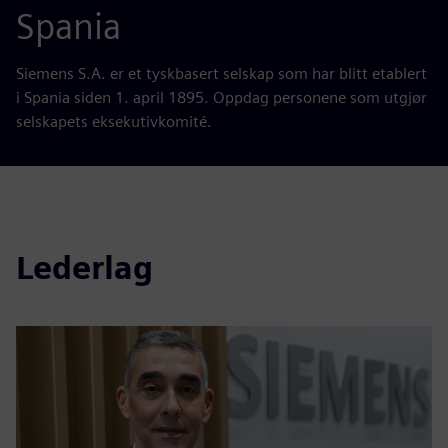
Spania
Siemens S.A. er et tyskbasert selskap som har blitt etablert
i Spania siden 1. april 1895. Oppdag personene som utgjør
selskapets eksekutivkomité.
Lederlag