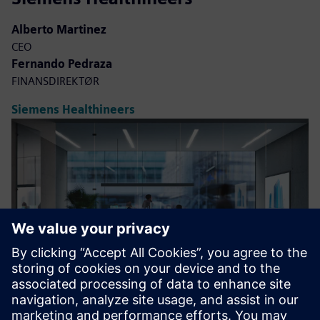
Alberto Martinez
CEO
Fernando Pedraza
FINANSDIREKTØR
Siemens Healthineers
Kommunikasjon