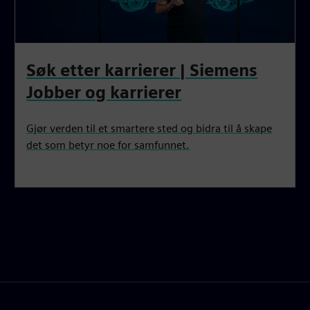
Søk etter karrierer | Siemens
Jobber og karrierer
Gjør verden til et smartere sted og bidra til å skape
det som betyr noe for samfunnet.