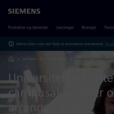
Siemens
Produkter og tjenester
Løsninger
Bransjer
Partn
Denne siden vises ved hjelp av automatisk oversettelse.
Vis på
Selskapet
Jobs & careers
University Campus-arra
Home
Universitetsrekrutte
campusaktiviteter 
arrangementer