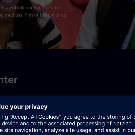
lere talentfulle mennesker som
g med oss, finn ut hvor vi er og
nter