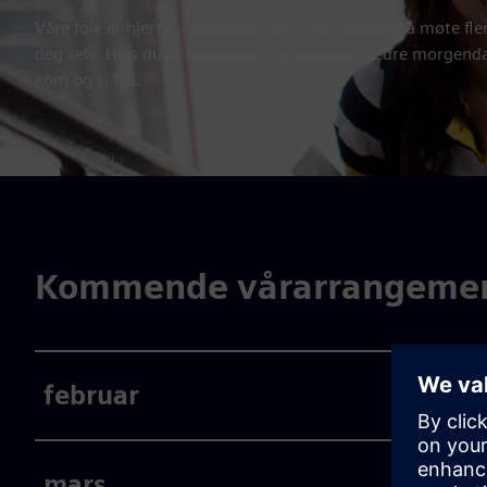
Våre folk er hjertet i selskapet vårt - og vi ønsker å møte f
deg selv. Hvis du er interessert i å skape en bedre morgenda
kom og si hei.
Kommende vårarrangeme
februar
mars