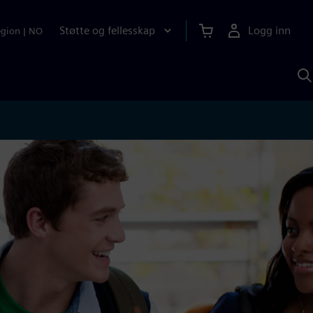
Støtte og fellesskap
Logg inn
egion
|
NO
S
m
S
A