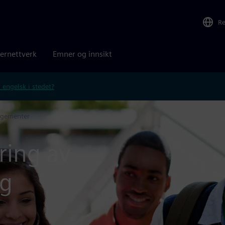
R
ernettverk
Emner og innsikt
 engelsk i stedet?
ngementer
ring av
og