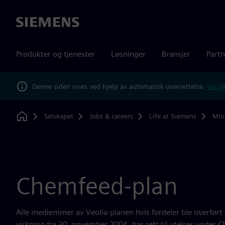
Siemens
Produkter og tjenester
Løsninger
Bransjer
Partn
Denne siden vises ved hjelp av automatisk oversettelse.
Vis på
Selskapet
Jobs & careers
Life at Siemens
Min
Home
Chemfeed-plan
Alle medlemmer av Veolia-planen hvis fordeler ble overfør
virkning fra 30. november 2004, har rett til ytelser under