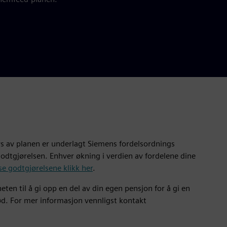
bys av planen er underlagt Siemens fordelsordnings
dtgjørelsen. Enhver økning i verdien av fordelene dine
se godtgjørelsene klikk her
.
ten til å gi opp en del av din egen pensjon for å gi en
død. For mer informasjon vennligst kontakt