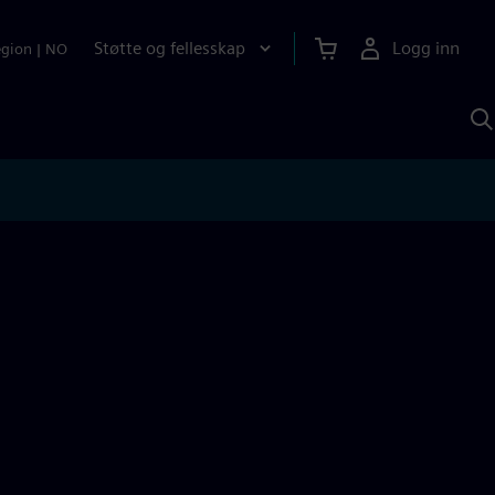
Støtte og fellesskap
Logg inn
egion
|
NO
S
m
S
A