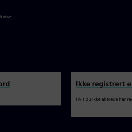
dresse
ord
Ikke registrert 
Hvis du ikke allerede har re