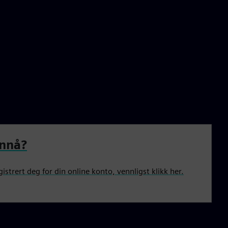
ennå?
gistrert deg for din online konto, vennligst klikk her.