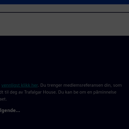
,
vennligst klikk her
. Du trenger medlemsreferansen din, som
ndt til deg av Trafalgar House. Du kan be om en påminnelse
aet.
lgende...