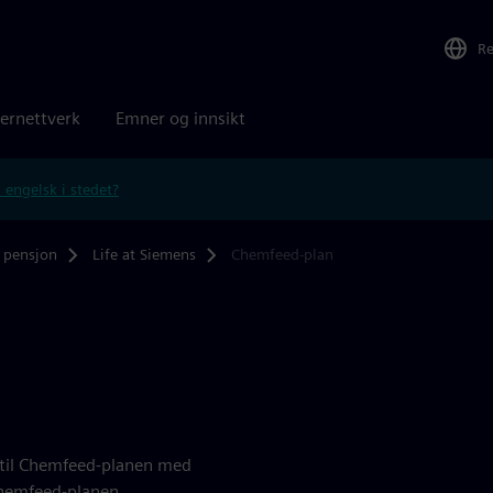
R
ernettverk
Emner og innsikt
 engelsk i stedet?
 pensjon
Life at Siemens
Chemfeed-plan
t til Chemfeed-planen med
 Chemfeed-planen.