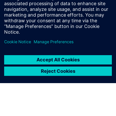
Formannens uttalelse
Implementeringserklæring (DC)
Fra 1. oktober 2023 ble bidragsbaserte ytelser flyttet til
Siemens pensjonssparingsplan
med Standard Life.