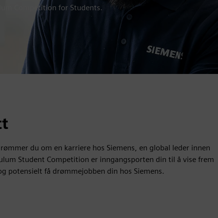
lum Competition for Students.
tt
Drømmer du om en karriere hos Siemens, en global leder innen
lum Student Competition er inngangsporten din til å vise frem
re og potensielt få drømmejobben din hos Siemens.