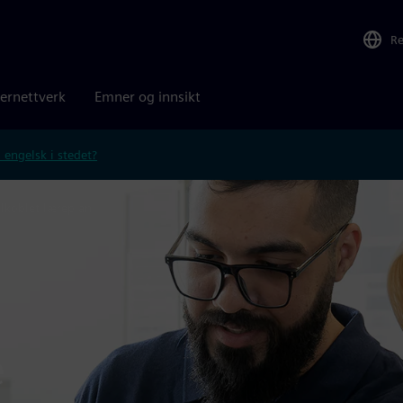
R
ernettverk
Emner og innsikt
 engelsk i stedet?
ilkoblet læreplan
e