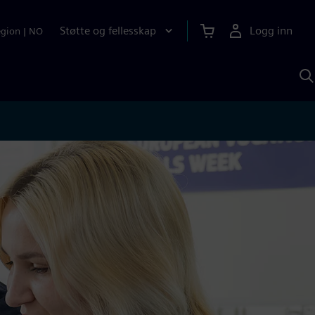
Støtte og fellesskap
Logg inn
egion
|
NO
S
m
S
A