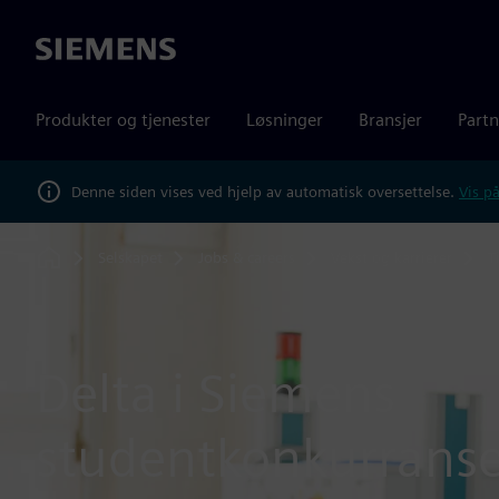
Siemens
Produkter og tjenester
Løsninger
Bransjer
Partn
Denne siden vises ved hjelp av automatisk oversettelse.
Vis på
Selskapet
Jobs & careers
Vekst og karrierer
T
Home
Delta i Siemens
studentkonkurrans