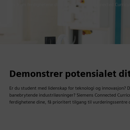
Vis frem ferdighetene dine med Siemens Connected Curricu
Demonstrer potensialet di
Er du student med lidenskap for teknologi og innovasjon? 
banebrytende industriløsninger? Siemens Connected Curricu
ferdighetene dine, få prioritert tilgang til vurderingssent