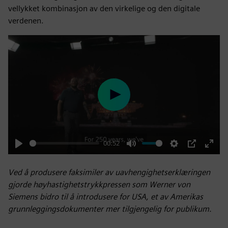
vellykket kombinasjon av den virkelige og den digitale
verdenen.
Play
00:52
Play
Mute
Settings
PIP
Enter
fulls
Ved å produsere faksimiler av uavhengighetserklæringen
gjorde høyhastighetstrykkpressen som Werner von
Siemens bidro til å introdusere for USA, et av Amerikas
grunnleggingsdokumenter mer tilgjengelig for publikum.