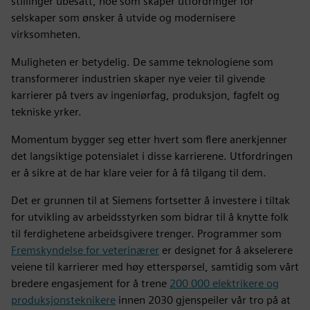
stillinger ubesatt, noe som skaper utfordringer for
selskaper som ønsker å utvide og modernisere
virksomheten.
Muligheten er betydelig. De samme teknologiene som
transformerer industrien skaper nye veier til givende
karrierer på tvers av ingeniørfag, produksjon, fagfelt og
tekniske yrker.
Momentum bygger seg etter hvert som flere anerkjenner
det langsiktige potensialet i disse karrierene. Utfordringen
er å sikre at de har klare veier for å få tilgang til dem.
Det er grunnen til at Siemens fortsetter å investere i tiltak
for utvikling av arbeidsstyrken som bidrar til å knytte folk
til ferdighetene arbeidsgivere trenger. Programmer som
Fremskyndelse for veterinærer
er designet for å akselerere
veiene til karrierer med høy etterspørsel, samtidig som vårt
bredere engasjement for å trene
200 000 elektrikere og
produksjonsteknikere
innen 2030 gjenspeiler vår tro på at