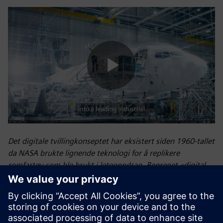
Play
Video
Det digitale tvillingkonseptet har eksistert siden 1960-tallet
da NASA brukte lignende teknologi for å replikere
romfartøy som ble brukt i leteoppdrag. Begrepet «digital
tvilling» ble til slutt introdusert av NASAs John Vickers i
2010. Siemens introduserte først konseptet med den
digitale tvillingen - en virtuell modell av et fysisk objekt,
prosess eller miljø som optimaliserer driftseffektiviteten,