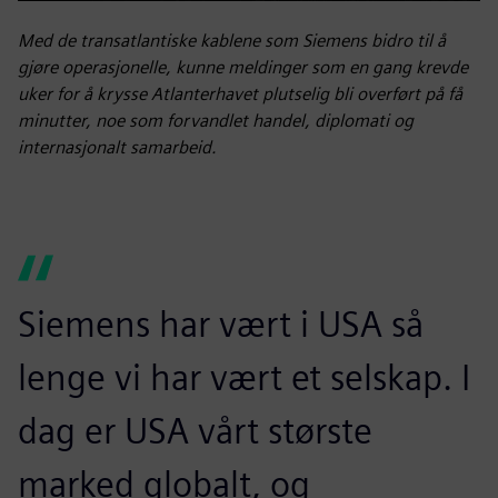
Play
Mute
Settings
PIP
Enter
fulls
Med de transatlantiske kablene som Siemens bidro til å
gjøre operasjonelle, kunne meldinger som en gang krevde
uker for å krysse Atlanterhavet plutselig bli overført på få
minutter, noe som forvandlet handel, diplomati og
internasjonalt samarbeid.
Siemens har vært i USA så
lenge vi har vært et selskap. I
dag er USA vårt største
marked globalt, og