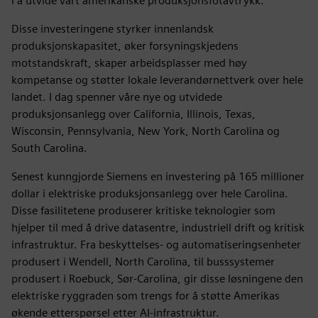
i å utvide vårt amerikanske produksjonsfotavtrykk.
Disse investeringene styrker innenlandsk
produksjonskapasitet, øker forsyningskjedens
motstandskraft, skaper arbeidsplasser med høy
kompetanse og støtter lokale leverandørnettverk over hele
landet. I dag spenner våre nye og utvidede
produksjonsanlegg over California, Illinois, Texas,
Wisconsin, Pennsylvania, New York, North Carolina og
South Carolina.
Senest kunngjorde Siemens en investering på 165 millioner
dollar i elektriske produksjonsanlegg over hele Carolina.
Disse fasilitetene produserer kritiske teknologier som
hjelper til med å drive datasentre, industriell drift og kritisk
infrastruktur. Fra beskyttelses- og automatiseringsenheter
produsert i Wendell, North Carolina, til busssystemer
produsert i Roebuck, Sør-Carolina, gir disse løsningene den
elektriske ryggraden som trengs for å støtte Amerikas
økende etterspørsel etter AI-infrastruktur.