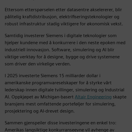
Ettersom etterspørselen etter datasentre akselererer, blir
pålitelig kraftdistribusjon, elektrifiseringsteknologier og
robust infrastruktur stadig viktigere for økonomisk vekst.
Samtidig investerer Siemens i digitale teknologier som
hjelper kundene med å konkurrere i den neste epoken med
industriell innovasjon. Software, simulering og AI blir
viktige verktøy for å designe, bygge og drive systemene
som driver den virkelige verden.
I 2025 investerte Siemens 15 milliarder dollar i
amerikanske programvareselskaper for å styrke vårt
lederskap innen digitale tvillinger, simulering og Industrial
AI. Oppkjøpet av Michigan-basert
Altair Engineering
skapte
bransjens mest omfattende porteføljer for simulering,
prosjektering og AI-drevet design.
Sammen gjenspeiler disse investeringene en enkel tro:
Amerikas langsiktige konkurranseevne vil avhenge av