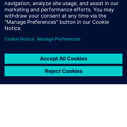
forutsier resultater og øker lønnsomheten - for industriell
bruk på Hannover-messen 2015 i Tyskland, og vi bruker nå
digital tvillingteknologi mye for å forene det fysiske og
digitale ordet.