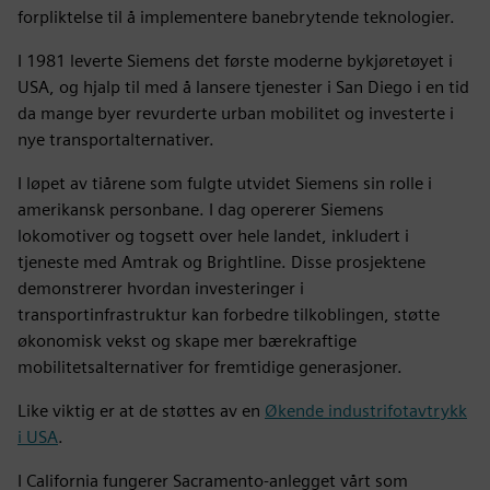
forpliktelse til å implementere banebrytende teknologier.
I 1981 leverte Siemens det første moderne bykjøretøyet i
USA, og hjalp til med å lansere tjenester i San Diego i en tid
da mange byer revurderte urban mobilitet og investerte i
nye transportalternativer.
I løpet av tiårene som fulgte utvidet Siemens sin rolle i
amerikansk personbane. I dag opererer Siemens
lokomotiver og togsett over hele landet, inkludert i
tjeneste med Amtrak og Brightline. Disse prosjektene
demonstrerer hvordan investeringer i
transportinfrastruktur kan forbedre tilkoblingen, støtte
økonomisk vekst og skape mer bærekraftige
mobilitetsalternativer for fremtidige generasjoner.
Like viktig er at de støttes av en
Økende industrifotavtrykk
i USA
.
I California fungerer Sacramento-anlegget vårt som