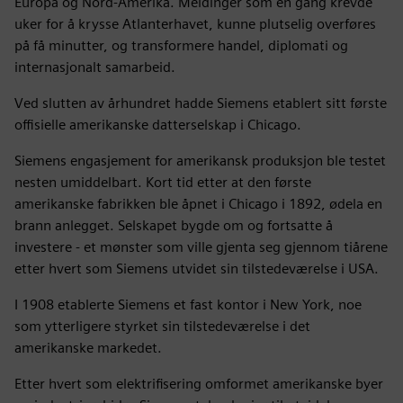
Europa og Nord-Amerika. Meldinger som en gang krevde
uker for å krysse Atlanterhavet, kunne plutselig overføres
på få minutter, og transformere handel, diplomati og
internasjonalt samarbeid.
Ved slutten av århundret hadde Siemens etablert sitt første
offisielle amerikanske datterselskap i Chicago.
Siemens engasjement for amerikansk produksjon ble testet
nesten umiddelbart. Kort tid etter at den første
amerikanske fabrikken ble åpnet i Chicago i 1892, ødela en
brann anlegget. Selskapet bygde om og fortsatte å
investere - et mønster som ville gjenta seg gjennom tiårene
etter hvert som Siemens utvidet sin tilstedeværelse i USA.
I 1908 etablerte Siemens et fast kontor i New York, noe
som ytterligere styrket sin tilstedeværelse i det
amerikanske markedet.
Etter hvert som elektrifisering omformet amerikanske byer