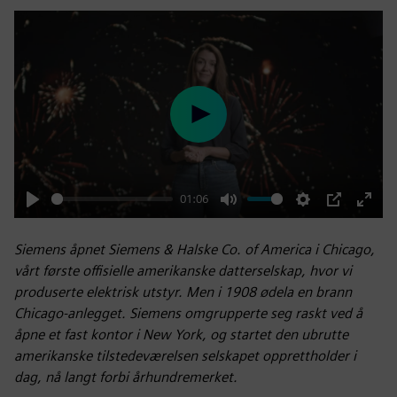
Play
01:06
Play
Mute
Settings
PIP
Enter
fulls
Siemens åpnet Siemens & Halske Co. of America i Chicago,
vårt første offisielle amerikanske datterselskap, hvor vi
produserte elektrisk utstyr. Men i 1908 ødela en brann
Chicago-anlegget. Siemens omgrupperte seg raskt ved å
åpne et fast kontor i New York, og startet den ubrutte
amerikanske tilstedeværelsen selskapet opprettholder i
dag, nå langt forbi århundremerket.