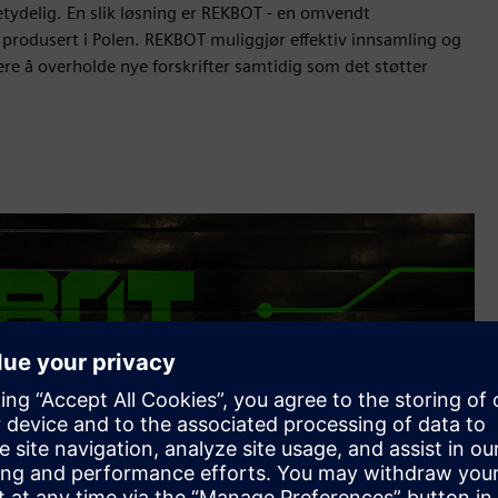
ydelig. En slik løsning er REKBOT - en omvendt
produsert i Polen. REKBOT muliggjør effektiv innsamling og
e å overholde nye forskrifter samtidig som det støtter