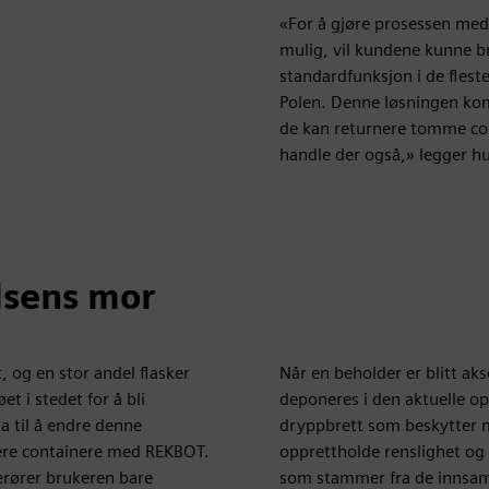
«For å gjøre prosessen med
mulig, vil kundene kunne b
standardfunksjon i de flest
Polen. Denne løsningen kom
de kan returnere tomme con
handle der også,» legger hun
lsens mor
, og en stor andel flasker
Når en beholder er blitt ak
t i stedet for å bli
deponeres i den aktuelle o
a til å endre denne
dryppbrett som beskytter m
rnere containere med REKBOT.
opprettholde renslighet og 
erører brukeren bare
som stammer fra de innsam