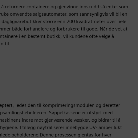
 å returnere containere og gjenvinne innskudd så enkel som
ruke omvendte salgsautomater, som sannsynligvis vil bli en
e dagligvarebutikker større enn 200 kvadratmeter over hele
mer både forhandlere og forbrukere til gode. Når de vet at
tainere i en bestemt butikk, vil kundene ofte velge å
 til.
septert, ledes den til komprimeringsmodulen og deretter
ppsamlingsbeholderen. Søppelkassene er utstyrt med
askinens indre mot gjenværende væsker, og bidrar til å
hygiene. I tillegg nøytraliserer innebygde UV-lamper lukt
lede beholderene.Denne prosessen gjentas for hver