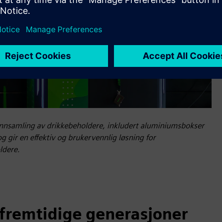
innsamling av drikkebeholdere, inkludert aluminiumsbokser
og gir en effektiv og brukervennlig løsning for
ldere.
fremtidige generasjoner