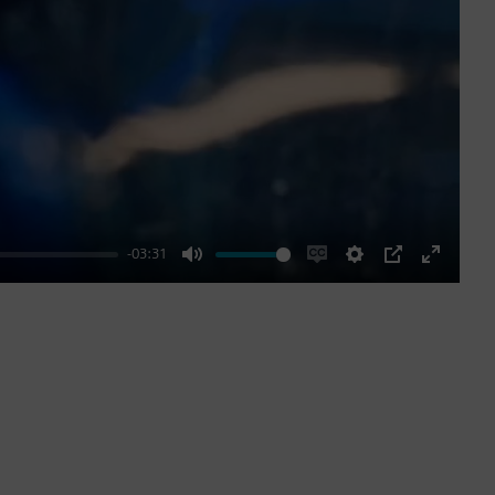
-03:31
Mute
Enable
Settings
PIP
Enter
captions
fullscre