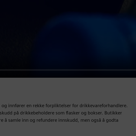
 og innfører en rekke forpliktelser for drikkevareforhandlere.
nnskudd på drikkebeholdere som flasker og bokser. Butikker
re å samle inn og refundere innskudd, men også å godta