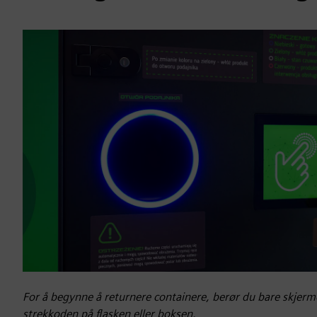
For å begynne å returnere containere, berør du bare skjerm
strekkoden på flasken eller boksen.