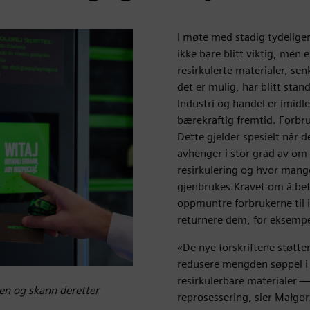
I møte med stadig tydeliger
ikke bare blitt viktig, men
resirkulerte materialer, se
det er mulig, har blitt stan
Industri og handel er imidl
bærekraftig fremtid. Forbruk
Dette gjelder spesielt når 
avhenger i stor grad av om
resirkulering og hvor mang
gjenbrukes.Kravet om å bet
oppmuntre forbrukerne til 
returnere dem, for eksempel
«De nye forskriftene støtter
redusere mengden søppel i 
resirkulerbare materialer — 
en og skann deretter
reprosessering, sier Małgor