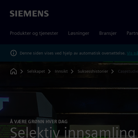
Siemens
Produkter og tjenester
Løsninger
Bransjer
Partn
Denne siden vises ved hjelp av automatisk oversettelse.
Vis på
Selskapet
Innsikt
Suksesshistorier
Casestudi
Home
Å VÆRE GRØNN HVER DAG
Selektiv innsamling