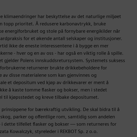
e klimaendringer har beskyttelse av det naturlige miljøet
 en topp prioritet. Å redusere karbonavtrykk, bruke
nke energiforbruket og stole på fornybare energikilder når
dardpraksis for et økende antall selskaper og institusjoner.
ertid ikke de eneste interessentene i å bygge en mer
erne - hver og en av oss - har også en viktig rolle å spille.
det gjelder Polens innskuddsretursystem. Systemets suksess
 forbrukerne returnerer brukte drikkebeholdere for
e av disse materialene som kan gjenvinnes og
ale et depositum ved kjøp av drikkevarer er ment å
ikke å kaste tomme flasker og bokser, men i stedet
 til kjøpsstedet og kreve tilbake depositumet.
 prinsippene for bærekraftig utvikling. De skal bidra til å
skog, parker og offentlige rom, samtidig som andelen
i dette tilfellet flasker og bokser — som returneres for
zata Kowalczyk, styreleder i REKBOT Sp. z o.o.