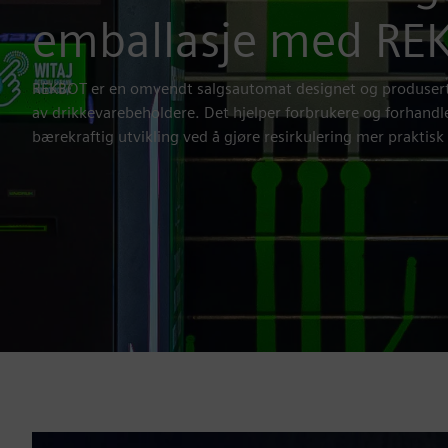
emballasje med RE
REKBOT er en omvendt salgsautomat designet og produsert i
av drikkevarebeholdere. Det hjelper forbrukere og forhandler
bærekraftig utvikling ved å gjøre resirkulering mer praktisk 