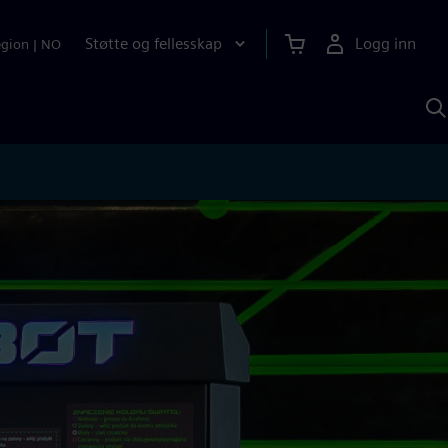
Støtte og fellesskap
Logg inn
egion
|
NO
S
m
S
A