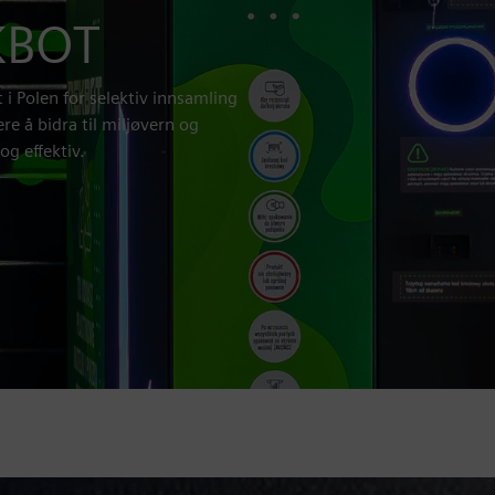
KBOT
 Polen for selektiv innsamling
e å bidra til miljøvern og
og effektiv.