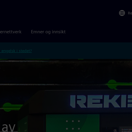
R
ernettverk
Emner og innsikt
 engelsk i stedet?
e
 av