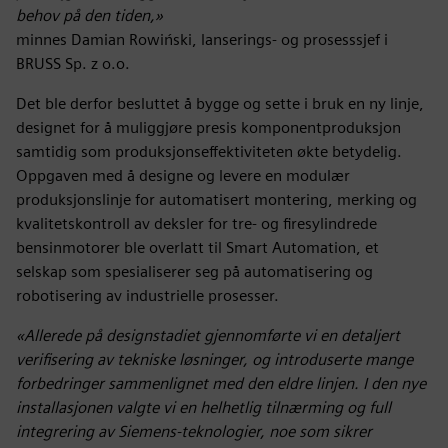
behov på den tiden,»
minnes Damian Rowiński, lanserings- og prosesssjef i
BRUSS Sp. z o.o.
Det ble derfor besluttet å bygge og sette i bruk en ny linje,
designet for å muliggjøre presis komponentproduksjon
samtidig som produksjonseffektiviteten økte betydelig.
Oppgaven med å designe og levere en modulær
produksjonslinje for automatisert montering, merking og
kvalitetskontroll av deksler for tre- og firesylindrede
bensinmotorer ble overlatt til Smart Automation, et
selskap som spesialiserer seg på automatisering og
robotisering av industrielle prosesser.
«Allerede på designstadiet gjennomførte vi en detaljert
verifisering av tekniske løsninger, og introduserte mange
forbedringer sammenlignet med den eldre linjen. I den nye
installasjonen valgte vi en helhetlig tilnærming og full
integrering av Siemens-teknologier, noe som sikrer