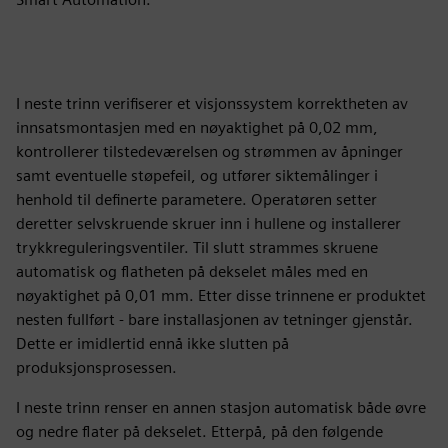
I neste trinn verifiserer et visjonssystem korrektheten av
innsatsmontasjen med en nøyaktighet på 0,02 mm,
kontrollerer tilstedeværelsen og strømmen av åpninger
samt eventuelle støpefeil, og utfører siktemålinger i
henhold til definerte parametere. Operatøren setter
deretter selvskruende skruer inn i hullene og installerer
trykkreguleringsventiler. Til slutt strammes skruene
automatisk og flatheten på dekselet måles med en
nøyaktighet på 0,01 mm. Etter disse trinnene er produktet
nesten fullført - bare installasjonen av tetninger gjenstår.
Dette er imidlertid ennå ikke slutten på
produksjonsprosessen.
I neste trinn renser en annen stasjon automatisk både øvre
og nedre flater på dekselet. Etterpå, på den følgende