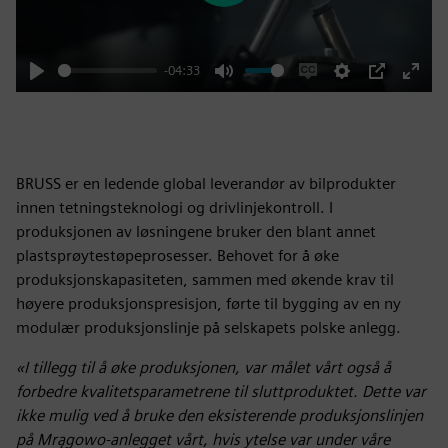
-04:33
Play
Mute
Enable
Settings
PIP
Enter
captions
fulls
BRUSS er en ledende global leverandør av bilprodukter
innen tetningsteknologi og drivlinjekontroll. I
produksjonen av løsningene bruker den blant annet
plastsprøytestøpeprosesser. Behovet for å øke
produksjonskapasiteten, sammen med økende krav til
høyere produksjonspresisjon, førte til bygging av en ny
modulær produksjonslinje på selskapets polske anlegg.
«I tillegg til å øke produksjonen, var målet vårt også å
forbedre kvalitetsparametrene til sluttproduktet. Dette var
ikke mulig ved å bruke den eksisterende produksjonslinjen
på Mrągowo-anlegget vårt, hvis ytelse var under våre