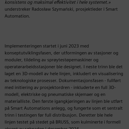
konsistens og maksimal effektivitet i hele systemet.»
understreker Radosław Szymański, prosjektleder i Smart
Automation.
Implementeringen startet i juni 2023 med
konseptutviklingsfasen, der utformingen av stasjoner og
moduler, tildeling av sprøytestøpemaskiner og
operatørarbeidsstasjoner ble designet. I neste trinn ble det
laget en 3D-modell av hele linjen, inkludert en visualisering
av teknologiske prosesser. Dokumentasjonsfasen - fullført
med initiering av prosjektordren - inkluderte en full 3D-
modell, elektriske og pneumatiske skjemaer og en
materialliste. Den første igangkjøringen av linjen ble utført
på Smart Automations anlegg, og fungerte som et sentralt
trinn i testingen før full distribusjon. Deretter ble hele
linjen testet på stedet på BRUSS, som kulminerte i formell
aksept av søknaden i desember 2024.