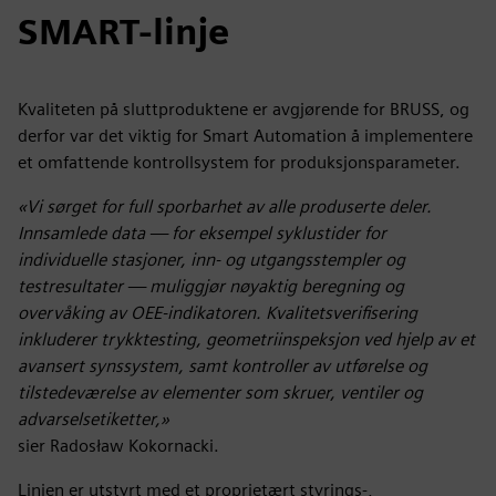
SMART-linje
Kvaliteten på sluttproduktene er avgjørende for BRUSS, og
derfor var det viktig for Smart Automation å implementere
et omfattende kontrollsystem for produksjonsparameter.
«Vi sørget for full sporbarhet av alle produserte deler.
Innsamlede data — for eksempel syklustider for
individuelle stasjoner, inn- og utgangsstempler og
testresultater — muliggjør nøyaktig beregning og
overvåking av OEE-indikatoren. Kvalitetsverifisering
inkluderer trykktesting, geometriinspeksjon ved hjelp av et
avansert synssystem, samt kontroller av utførelse og
tilstedeværelse av elementer som skruer, ventiler og
advarselsetiketter,»
sier Radosław Kokornacki.
Linjen er utstyrt med et proprietært styrings-,