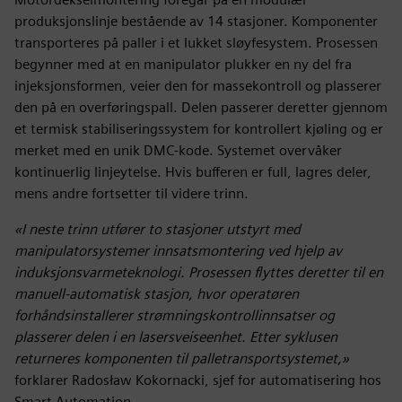
produksjonslinje bestående av 14 stasjoner. Komponenter
transporteres på paller i et lukket sløyfesystem. Prosessen
begynner med at en manipulator plukker en ny del fra
injeksjonsformen, veier den for massekontroll og plasserer
den på en overføringspall. Delen passerer deretter gjennom
et termisk stabiliseringssystem for kontrollert kjøling og er
merket med en unik DMC-kode. Systemet overvåker
kontinuerlig linjeytelse. Hvis bufferen er full, lagres deler,
mens andre fortsetter til videre trinn.
«I neste trinn utfører to stasjoner utstyrt med
manipulatorsystemer innsatsmontering ved hjelp av
induksjonsvarmeteknologi. Prosessen flyttes deretter til en
manuell-automatisk stasjon, hvor operatøren
forhåndsinstallerer strømningskontrollinnsatser og
plasserer delen i en lasersveiseenhet. Etter syklusen
returneres komponenten til palletransportsystemet,»
forklarer Radosław Kokornacki, sjef for automatisering hos
Smart Automation.