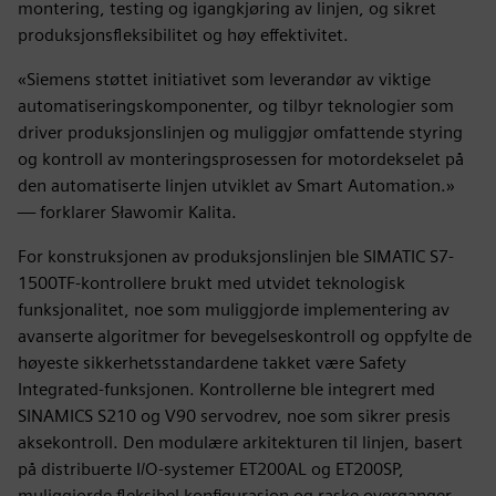
montering, testing og igangkjøring av linjen, og sikret
produksjonsfleksibilitet og høy effektivitet.
«Siemens støttet initiativet som leverandør av viktige
automatiseringskomponenter, og tilbyr teknologier som
driver produksjonslinjen og muliggjør omfattende styring
og kontroll av monteringsprosessen for motordekselet på
den automatiserte linjen utviklet av Smart Automation.»
— forklarer Sławomir Kalita.
For konstruksjonen av produksjonslinjen ble SIMATIC S7-
1500TF-kontrollere brukt med utvidet teknologisk
funksjonalitet, noe som muliggjorde implementering av
avanserte algoritmer for bevegelseskontroll og oppfylte de
høyeste sikkerhetsstandardene takket være Safety
Integrated-funksjonen. Kontrollerne ble integrert med
SINAMICS S210 og V90 servodrev, noe som sikrer presis
aksekontroll. Den modulære arkitekturen til linjen, basert
på distribuerte I/O-systemer ET200AL og ET200SP,
muliggjorde fleksibel konfigurasjon og raske overganger.