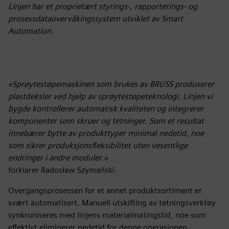
Linjen har et proprietært styrings-, rapporterings- og
prosessdataovervåkingssystem utviklet av Smart
Automation.
«Sprøytestøpemaskinen som brukes av BRUSS produserer
plastdeksler ved hjelp av sprøytestøpeteknologi. Linjen vi
bygde kontrollerer automatisk kvaliteten og integrerer
komponenter som skruer og tetninger. Som et resultat
innebærer bytte av produkttyper minimal nedetid, noe
som sikrer produksjonsfleksibilitet uten vesentlige
endringer i andre moduler.»
forklarer Radosław Szymański.
Overgangsprosessen for et annet produktsortiment er
svært automatisert. Manuell utskifting av tetningsverktøy
synkroniseres med linjens materialmatingstid, noe som
effektivt eliminerer nedetid for denne operasjonen.