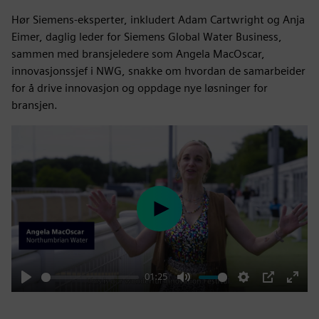
Hør Siemens-eksperter, inkludert Adam Cartwright og Anja
Eimer, daglig leder for Siemens Global Water Business,
sammen med bransjeledere som Angela MacOscar,
innovasjonssjef i NWG, snakke om hvordan de samarbeider
for å drive innovasjon og oppdage nye løsninger for
bransjen.
Play
01:25
Play
Mute
Settings
PIP
Enter
fulls