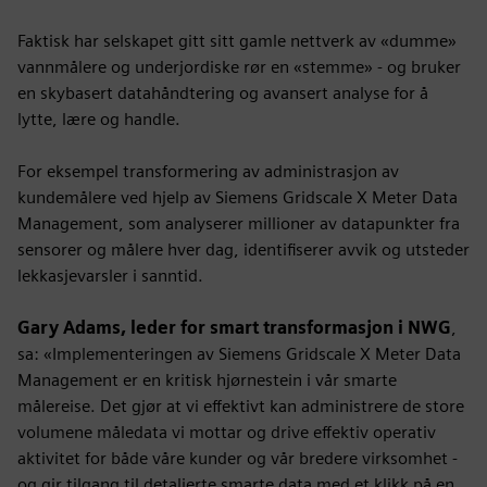
Faktisk har selskapet gitt sitt gamle nettverk av «dumme»
vannmålere og underjordiske rør en «stemme» - og bruker
en skybasert datahåndtering og avansert analyse for å
lytte, lære og handle.
For eksempel transformering av administrasjon av
kundemålere ved hjelp av Siemens Gridscale X Meter Data
Management, som analyserer millioner av datapunkter fra
sensorer og målere hver dag, identifiserer avvik og utsteder
lekkasjevarsler i sanntid.
Gary Adams, leder for smart transformasjon i NWG
,
sa: «Implementeringen av Siemens Gridscale X Meter Data
Management er en kritisk hjørnestein i vår smarte
målereise. Det gjør at vi effektivt kan administrere de store
volumene måledata vi mottar og drive effektiv operativ
aktivitet for både våre kunder og vår bredere virksomhet -
og gir tilgang til detaljerte smarte data med et klikk på en