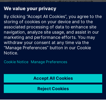
virksomhetens produktivitet, effektivitet, bærekraft
og fleksibilitet.
INNSIKT
Slik løser du tre snublesteiner
for datahåndtering