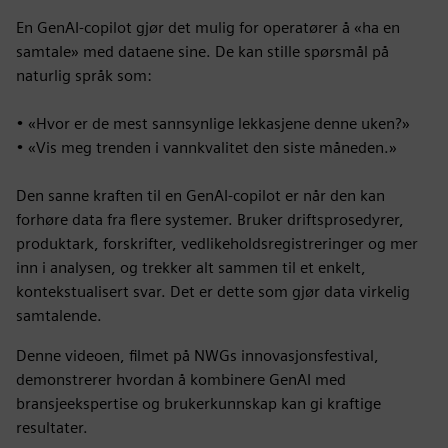
En GenAI-copilot gjør det mulig for operatører å «ha en
samtale» med dataene sine. De kan stille spørsmål på
naturlig språk som:
• «Hvor er de mest sannsynlige lekkasjene denne uken?»
• «Vis meg trenden i vannkvalitet den siste måneden.»
Den sanne kraften til en GenAI-copilot er når den kan
forhøre data fra flere systemer. Bruker driftsprosedyrer,
produktark, forskrifter, vedlikeholdsregistreringer og mer
inn i analysen, og trekker alt sammen til et enkelt,
kontekstualisert svar. Det er dette som gjør data virkelig
samtalende.
Denne videoen, filmet på NWGs innovasjonsfestival,
demonstrerer hvordan å kombinere GenAI med
bransjeekspertise og brukerkunnskap kan gi kraftige
resultater.