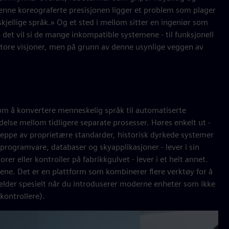
ne koreograferte presisjonen ligger et problem som plager
kjellige språk.» Og et sted i mellom sitter en ingeniør som
 det vil si de mange inkompatible systemene - til funksjonell
 store visjoner, men på grunn av denne usynlige veggen av
m å konvertere menneskelig språk til automatiserte
lse mellom tidligere separate prosesser. Høres enkelt ut -
peteppe av proprietære standarder, historisk dyrkede systemer
 programvare, databaser og skyapplikasjoner - lever i sin
 eller kontroller på fabrikkgulvet - lever i et helt annet.
ene. Det er en plattform som kombinerer flere verktøy for å
jelder spesielt når du introduserer moderne enheter som ikke
kontrollere).