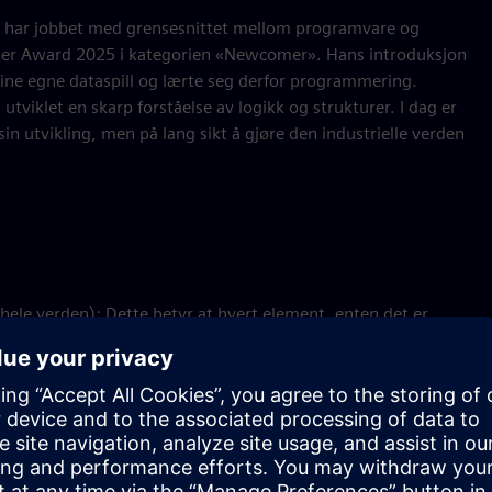
m har jobbet med grensesnittet mellom programvare og
nner Award 2025 i kategorien «Newcomer». Hans introduksjon
 sine egne dataspill og lærte seg derfor programmering.
tviklet en skarp forståelse av logikk og strukturer. I dag er
in utvikling, men på lang sikt å gjøre den industrielle verden
hele verden): Dette betyr at hvert element, enten det er
ersell postadresse for maskiner.
erende maskiner og programvare uendret og legger seg bare
 eliminerer behovet for dyre modifikasjoner eller risikable
T, og oversetter mellom databaser og roboter, mellom skyen
 på tvers av bedriftsgrenser, produsentgrenser og til og med