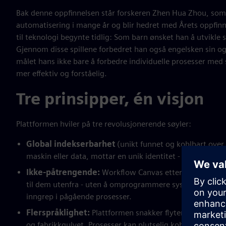
Bak denne oppfinnelsen står forskeren Zhen Hua Zhou, so
automatisering i mange år og blir hedret med Årets oppfi
til teknologi begynte tidlig: Som barn ønsket han å utvikle
Gjennom disse spillene forbedret han også engelsken sin og u
målet hans ikke bare å forbedre individuelle prosesser med s
mer effektiv og forståelig.
Tre prinsipper, én visjon
Plattformen hviler på tre revolusjonerende søyler:
Global indekserbarhet
(unikt funnet og koblbart over 
maskin eller data, mottar en unik identitet - som en univ
Ikke-påtrengende:
Workflow Canvas etterlater eksist
til dem utenfra - uten å omprogrammere systemene. Dette
inngrep i pågående prosesser.
Flerspråklighet:
Plattformen snakker flytende IT og O
og fabrikkgulvet. Prosesser kan plutselig kobles sammen