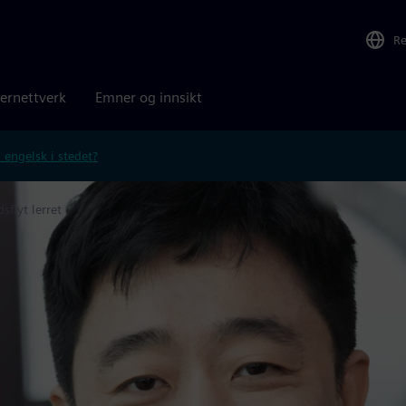
R
ernettverk
Emner og innsikt
 engelsk i stedet?
sflyt lerret