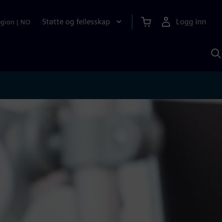
Støtte og fellesskap
Logg inn
egion
|
NO
S
m
S
A