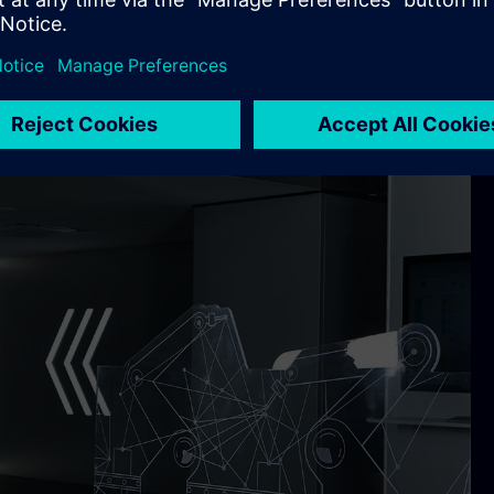
en fortsatt brukt teknologi som er vanskelig å knytte nettverk
yløsninger. Dette er mulig fordi Workflow Canvas er basert
k at maskiner og programvare fra forskjellige selskaper kan