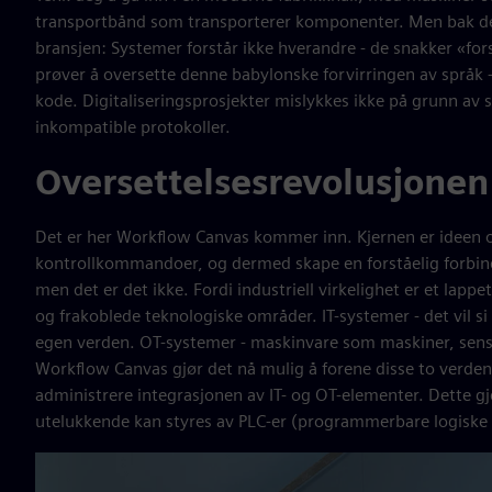
transportbånd som transporterer komponenter. Men bak den
bransjen: Systemer forstår ikke hverandre - de snakker «fors
prøver å oversette denne babylonske forvirringen av språk -
kode. Digitaliseringsprosjekter mislykkes ikke på grunn av
inkompatible protokoller.
Oversettelsesrevolusjonen
Det er her Workflow Canvas kommer inn. Kjernen er ideen o
kontrollkommandoer, og dermed skape en forståelig forbinde
men det er det ikke. Fordi industriell virkelighet er et lap
og frakoblede teknologiske områder. IT-systemer - det vil si
egen verden. OT-systemer - maskinvare som maskiner, sensorer
Workflow Canvas gjør det nå mulig å forene disse to verden
administrere integrasjonen av IT- og OT-elementer. Dette g
utelukkende kan styres av PLC-er (programmerbare logiske 