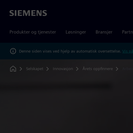
Siemens
Produkter og tjenester
Løsninger
Bransjer
Partn
Denne siden vises ved hjelp av automatisk oversettelse.
Vis på
Selskapet
Innovasjon
Årets oppfinnere
Arbeid
Home