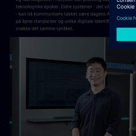
teknologiske epoker. Eldre systemer - det vil si eldre, m
- kan nå kommunisere takket være dagens AI-støttede sk
på åpne standarder og unike digitale identifikatorer, sli
snakke det samme språket.