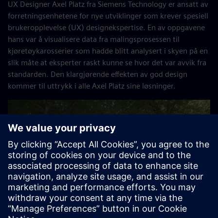
UX Designer Axel Platz fra Siemens Technology er ansatt av
forretningsenhetene for nye utviklinger som krever spesiell
brukeropplevelse (UX) designekspertise. En av oppgavene
hans var å visualisere data fra malingsprosessen til
kjøretøykarosserier som hadde blitt analysert i skyen på en
slik måte at eksperter raskt kunne se hvor det var avvik fra
standarden. Den klargjørende effekten av god design
kommer til uttrykk i alle Axel Platz sine løsninger.
Play
03:42
Play
Mute
Settings
PIP
Enter