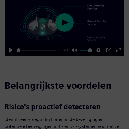
Play
03:20
Play
Mute
Settings
PIP
Enter
fulls
Belangrijkste voordelen
Risico's proactief detecteren
Identificeer vroegtijdig hiaten in de beveiliging en
potentiële bedreigingen in IT- en OT-systemen voordat ze