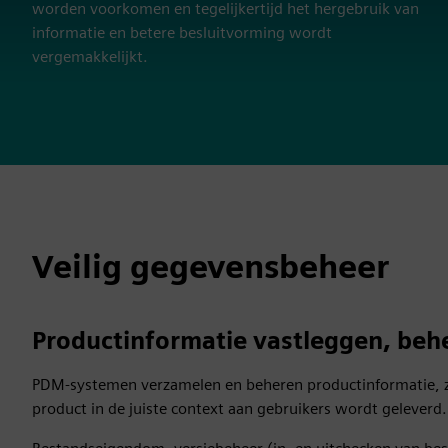
worden voorkomen en tegelijkertijd het hergebruik van
informatie en betere besluitvorming wordt
vergemakkelijkt.
Veilig gegevensbeheer
Productinformatie vastleggen, beh
PDM-systemen verzamelen en beheren productinformatie, zo
product in de juiste context aan gebruikers wordt geleverd.