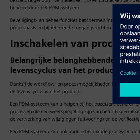
Bestandseigendom, versiebeheer (in- en uitchecken van bes
beheerd door het PDM-systeem.
Beveiligings- en beheerfuncties beschermen intellectuele e
projectbasis en bijbehorende toegangsrechten.
Inschakelen van processen
Belangrijke belanghebbenden in sta
levenscyclus van het product
Dankzij de workflow- en procesmogelijkheden kunnen zowel
de levenscyclus van het product.
Een PDM-systeem kan u helpen bij het opzetten, beheren 
processen die een weerspiegeling zijn van bedrijfsspecifieke
de verwerking van wijzigingen (uitvoering) en de verificat
Een PDM-systeem kan ook andere bestaande processen ond