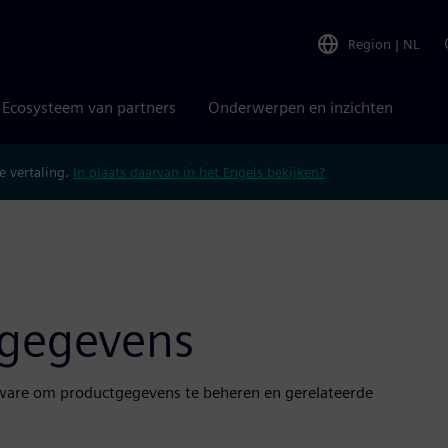
Region
|
NL
Ecosysteem van partners
Onderwerpen en inzichten
 vertaling.
In plaats daarvan in het Engels bekijken?
tgegevens
tware om productgegevens te beheren en gerelateerde