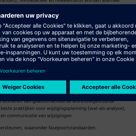
tanden), revisiebeheer en releasestatus worden allemaal
igendomsrechten door middel van rolbeheer, beveiliging op
at stellen deel te nemen aan de
 interne productteams als externe partners deelnemen aan
en uitvoeren van geautomatiseerde workflowgestuurde
 beste praktijken voor wijzigingsplanning (wat-als-analyse),
ie en communicatie van wijzigingen.
ersteunen, waaronder fasepoortstandaarden.