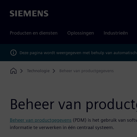
Siemens
Producten en diensten
Oplossingen
Industrieën
Deze pagina wordt weergegeven met behulp van automatische
Technologie
Beheer van productgegevens
Home
Beheer van produc
Beheer van productgegevens
(PDM) is het gebruik van sof
informatie te verwerken in één centraal systeem.