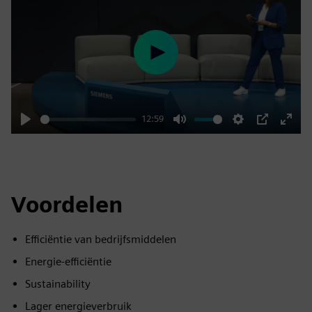
Play
12:59
Play
Mute
Settings
PIP
Enter
fulls
Voordelen
Efficiëntie van bedrijfsmiddelen
Energie-efficiëntie
Sustainability
Lager energieverbruik