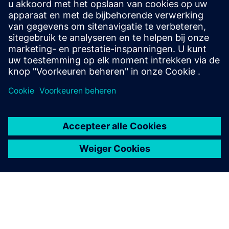
Beveiligings-, schakel- en meetapparatuur die geschikt is
voor communicatie voor laagspanningsstroomdistributie
Ondersteunde besturingssystemen: Windows 10
Enterprise/Professional (64-bits), Windows Server 2012 R2
(64-bits), 2016 (64-bits), 2019 (64-bits), Windows 11