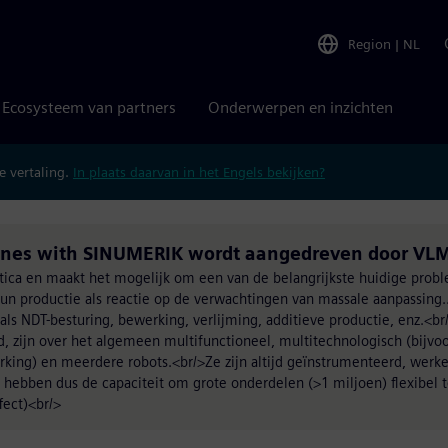
Region
|
NL
Ecosysteem van partners
Onderwerpen en inzichten
 vertaling.
In plaats daarvan in het Engels bekijken?
nes with SINUMERIK wordt aangedreven door VLM
otica en maakt het mogelijk om een van de belangrijkste huidige prob
hun productie als reactie op de verwachtingen van massale aanpassing.
als NDT-besturing, bewerking, verlijming, additieve productie, enz.<br
, zijn over het algemeen multifunctioneel, multitechnologisch (bijvoo
erking) en meerdere robots.<br/>Ze zijn altijd geïnstrumenteerd, werk
 en hebben dus de capaciteit om grote onderdelen (>1 miljoen) flexibel
fect)<br/>