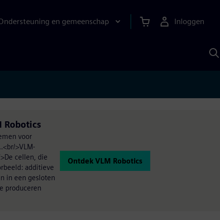
Ondersteuning en gemeenschap
Inloggen
Z
m
S
A
 Robotics
lemen voor
..<br/>VLM-
/>De cellen, die
Ontdek VLM Robotics
rbeeld: additieve
en in een gesloten
 te produceren