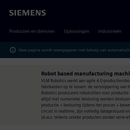
Siemens
Producten en diensten
Oplossingen
Industrieën
Deze pagina wordt weergegeven met behulp van automatische
Robot based manufacturing machi
VLM Robotics werkt aan agile 4.0-productierob
fabrikanten op te lossen: de versnippering van 
Robotics produceert robotcellen voor productie 
altijd met numerieke besturing worden bestuurd
productie + besturing tijdens het proces + bew
circuit in realtime, zijn volledig datagestuurd
(d.w.z. telkens unieke producten zonder serie-ef