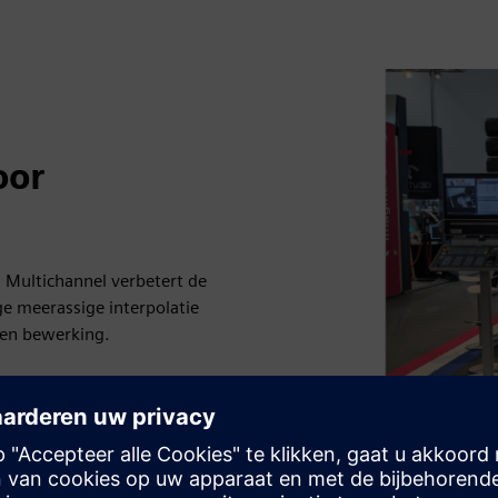
oor
 Multichannel verbetert de
ge meerassige interpolatie
 en bewerking.