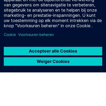
MindAcces IoT Value Plan (klein/middelgroot/groot)
Comos CIS:15333 licentie
Comos CIS:15301 licentie