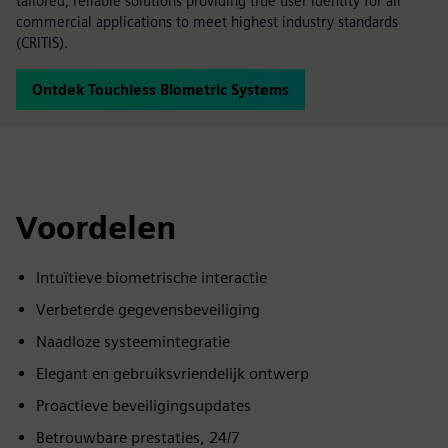
tailored, reliable solutions providing true user identity for all
commercial applications to meet highest industry standards
(CRITIS).
Ontdek Touchless Biometric Systems
Voordelen
Intuïtieve biometrische interactie
Verbeterde gegevensbeveiliging
Naadloze systeemintegratie
Elegant en gebruiksvriendelijk ontwerp
Proactieve beveiligingsupdates
Betrouwbare prestaties, 24/7