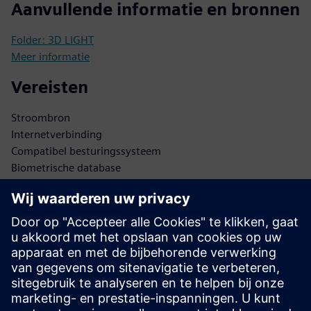
Aanvullende informatie en bronnen
Folder: 3D LIGHT
Meer informatie
Vereisten
Stroombron
Internetverbinding
Compatibel besturingssysteem
Biometrische database
Veilige gegevensopslag
API's voor integratie
Toegang voor de beheerder
Software-updates
Netwerkinfrastructuur
Security-protocollen
Database van gebruikers
Authenticatieprotocollen