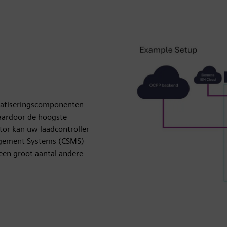
matiseringscomponenten
aardoor de hoogste
or kan uw laadcontroller
agement Systems (CSMS)
 een groot aantal andere