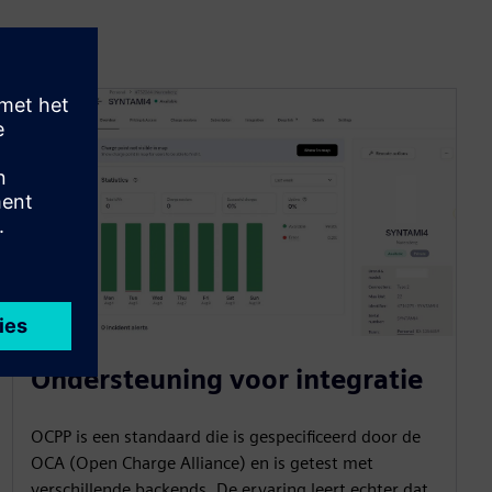
Ondersteuning voor integratie
OCPP is een standaard die is gespecificeerd door de
OCA (Open Charge Alliance) en is getest met
verschillende backends. De ervaring leert echter dat