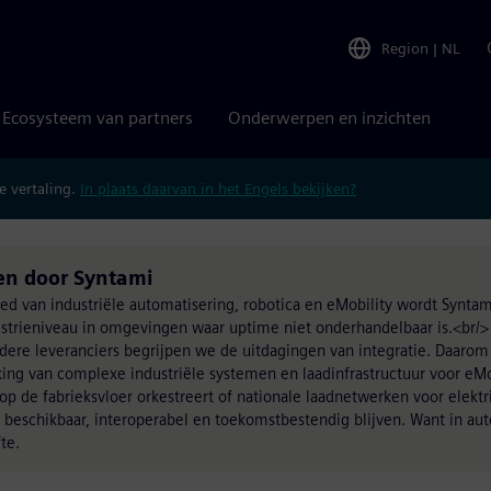
Region
|
NL
Ecosysteem van partners
Onderwerpen en inzichten
 vertaling.
In plaats daarvan in het Engels bekijken?
en door Syntami
bied van industriële automatisering, robotica en eMobility wordt Synt
ustrieniveau in omgevingen waar uptime niet onderhandelbaar is.<br/>
re leveranciers begrijpen we de uitdagingen van integratie. Daarom
rking van complexe industriële systemen en laadinfrastructuur voor eM
op de fabrieksvloer orkestreert of nationale laadnetwerken voor elektr
n beschikbaar, interoperabel en toekomstbestendig blijven. Want in au
te.