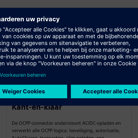
Kant-en-klaar
De OCPP-connector ondersteunt AC/DC-opladen en
verwerkt alle OCPP-logica: beveiliging, autorisatie,
AutoCharge, transacties, slim opladen, enz.