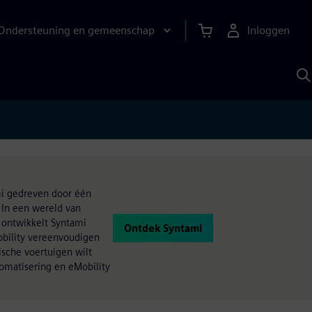
Ondersteuning en gemeenschap
Inloggen
Z
m
S
A
ami gedreven door één
 In een wereld van
 ontwikkelt Syntami
Ontdek Syntami
obility vereenvoudigen
ische voertuigen wilt
tomatisering en eMobility