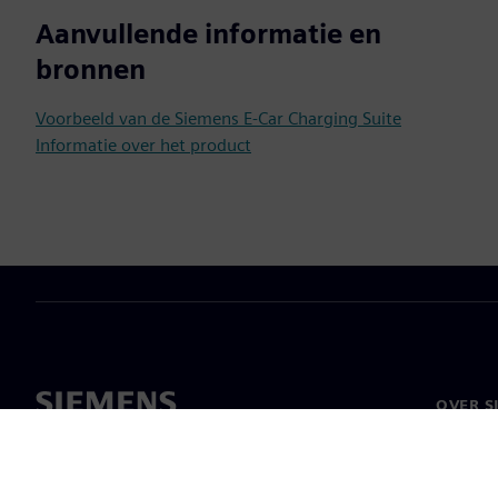
Aanvullende informatie en
bronnen
Voorbeeld van de Siemens E-Car Charging Suite
Informatie over het product
OVER S
Over on
Leiders