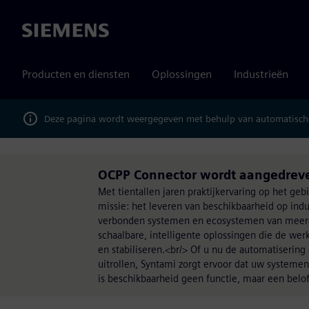
Siemens
Producten en diensten
Oplossingen
Industrieën
Deze pagina wordt weergegeven met behulp van automatische
OCPP Connector wordt aangedrev
Met tientallen jaren praktijkervaring op het ge
missie: het leveren van beschikbaarheid op ind
verbonden systemen en ecosystemen van meerde
schaalbare, intelligente oplossingen die de we
en stabiliseren.<br/> Of u nu de automatisering 
uitrollen, Syntami zorgt ervoor dat uw systeme
is beschikbaarheid geen functie, maar een belof