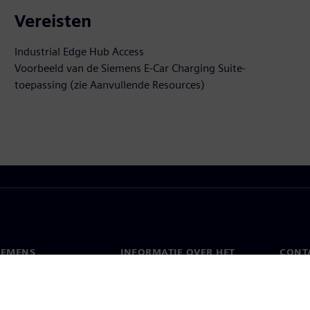
Vereisten
Industrial Edge Hub Access
Voorbeeld van de Siemens E-Car Charging Suite-
toepassing (zie Aanvullende Resources)
IEMENS
INFORMATIE OVER HET
CONT
BEDRIJF
s
Conta
Bedrijf
chap
Werel