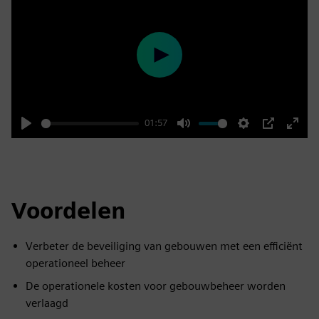
Play
01:57
Play
Mute
Settings
PIP
Enter
fulls
Voordelen
Verbeter de beveiliging van gebouwen met een efficiënt
operationeel beheer
De operationele kosten voor gebouwbeheer worden
verlaagd