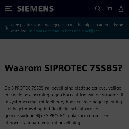
Siemens
Deze pagina wordt weergegeven met behulp van automatische
vertaling.
In plaats daarvan in het Engels bekijken?
Waarom SIPROTEC 7SS85?
De SIPROTEC 7SS85-railbeveiliging biedt selectieve, veilige
en snelle bescherming tegen kortsluiting van de stroomrail
in systemen met middelhoge, hoge en zeer hoge spanning.
Het is gebouwd op het flexibele, schaalbare en
gebruiksvriendelijke SIPROTEC 5-platform en zet een
nieuwe standaard voor railbeveiliging.