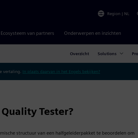
Region
|
NL
Ecosysteem van partners
Onderwerpen en inzichten
Overzicht
Solutions
Pr
 vertaling.
In plaats daarvan in het Engels bekijken?
Quality Tester?
rmische structuur van een halfgeleiderpakket te beoordelen om