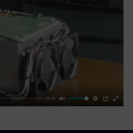
03:49
Mute
Settings
PIP
Enter
fullscre