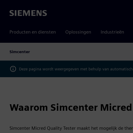
Siemens
Producten en diensten
Oplossingen
Industrieën
Simcenter
Deze pagina wordt weergegeven met behulp van automatische
Waarom Simcenter Micred 
Simcenter Micred Quality Tester maakt het mogelijk de the