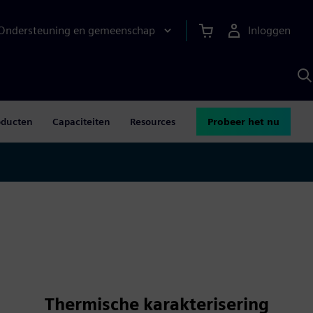
Ondersteuning en gemeenschap
Inloggen
Z
m
S
A
oducten
Capaciteiten
Resources
Probeer het nu
Thermische karakterisering