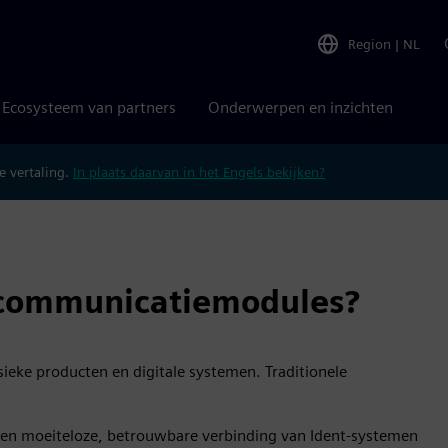
Region
|
NL
Ecosysteem van partners
Onderwerpen en inzichten
 vertaling.
In plaats daarvan in het Engels bekijken?
communicatiemodules?
sieke producten en digitale systemen. Traditionele
en moeiteloze, betrouwbare verbinding van Ident-systemen