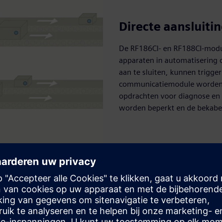
Directe aansluiti
De RF186CI- en RF188CI-modul
apparaten in automatisering 
aan te sluiten, kunnen trigge
communicatiemodule worden g
opdrachten voor diagnose en
worden beperkt en de bekabe