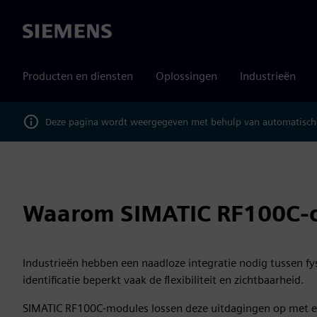
Siemens
Producten en diensten
Oplossingen
Industrieën
Deze pagina wordt weergegeven met behulp van automatische
Waarom SIMATIC RF100C-
Industrieën hebben een naadloze integratie nodig tussen fy
identificatie beperkt vaak de flexibiliteit en zichtbaarheid.
SIMATIC RF100C-modules lossen deze uitdagingen op met e