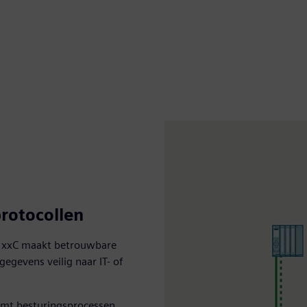
rotocollen
F1xxC maakt betrouwbare
egevens veilig naar IT- of
rmt besturingsprocessen,