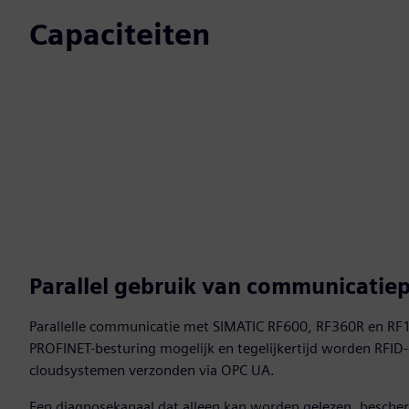
Capaciteiten
Parallel gebruik van communicatiep
Parallelle communicatie met SIMATIC RF600, RF360R en R
PROFINET-besturing mogelijk en tegelijkertijd worden RFID-g
cloudsystemen verzonden via OPC UA.
Een diagnosekanaal dat alleen kan worden gelezen, besche