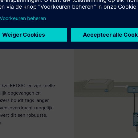
nkzij RF188C en zijn snelle
llijk opgevangen en
zers houdt tags langer
evensoverdracht mogelijk
vert dit een robuuste,
n.