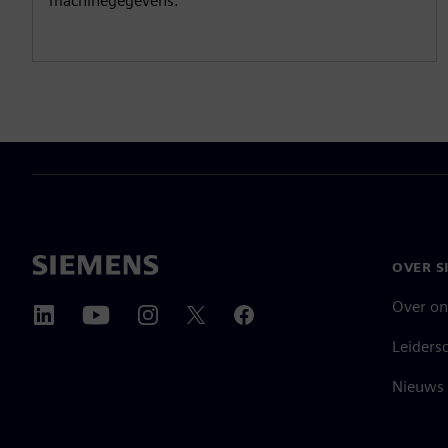
machinegegevens.
OVER S
Over on
Leiders
Nieuws 