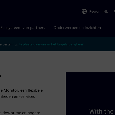
Region
|
NL
Ecosysteem van partners
Onderwerpen en inzichten
 vertaling.
In plaats daarvan in het Engels bekijken?
?
Monitor, een flexibele
mheden en -services
te downtime en hogere