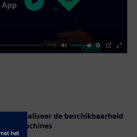
Play
01:56
Mute
Settings
PIP
Enter
fullscre
Maximaliseer de beschikbaarheid
van machines