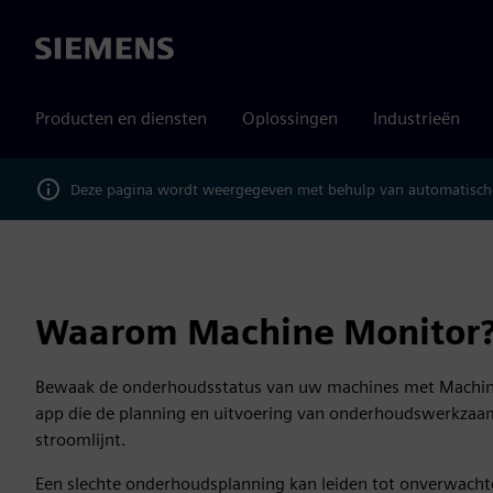
Siemens
Producten en diensten
Oplossingen
Industrieën
Deze pagina wordt weergegeven met behulp van automatische
Waarom Machine Monitor
Bewaak de onderhoudsstatus van uw machines met Machine 
app die de planning en uitvoering van onderhoudswerkzaa
stroomlijnt.
Een slechte onderhoudsplanning kan leiden tot onverwach