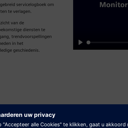
tgebreid servicelogboek om
en te verlagen.
zicht van de
toekomstige diensten te
tgang, trendvoorspellingen
heden in het
Play
ledige geschiedenis.
Vooraf meldingen ontvangen
Ontvang op tijd om te plannen meldingen voor
aanstaande onderhoudswerkzaamheden. Blijf op de