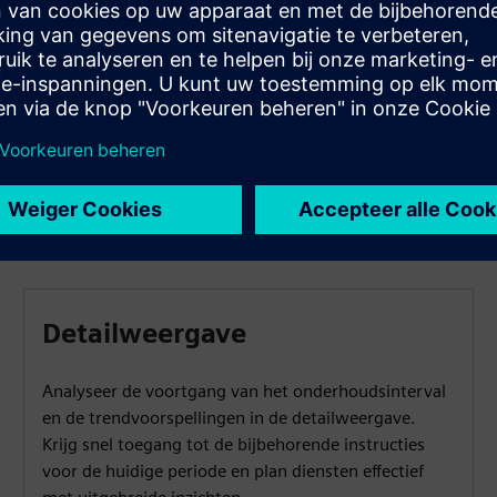
hoogte van de diensten die binnenkort beschikbaar zijn
om proactief middelen te plannen en onverwachte
downtime te voorkomen.
Detailweergave
Analyseer de voortgang van het onderhoudsinterval
en de trendvoorspellingen in de detailweergave.
Krijg snel toegang tot de bijbehorende instructies
voor de huidige periode en plan diensten effectief