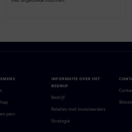
met uitgebreide inzichten.
IEMENS
INFORMATIE OVER HET
CONT
BEDRIJF
s
Conta
Bedrijf
chap
Werel
Relaties met investeerders
en pers
Strategie