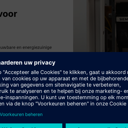
voor
ouwbare en energiezuinige
rden voorkomen. In geval
 worden genomen.
oorspellend onderhoud
en seriële vlambogen