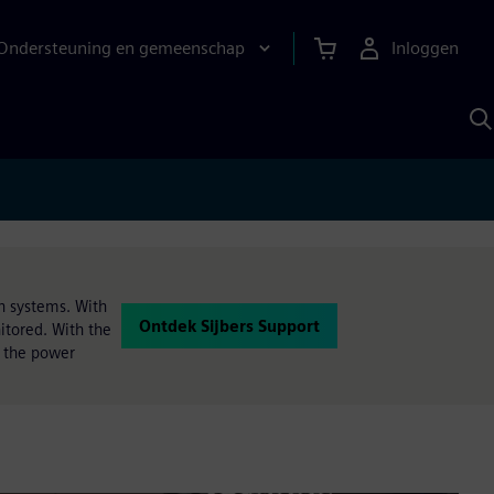
Ondersteuning en gemeenschap
Inloggen
Z
m
S
A
on systems. With
Ontdek Sijbers Support
itored. With the
f the power