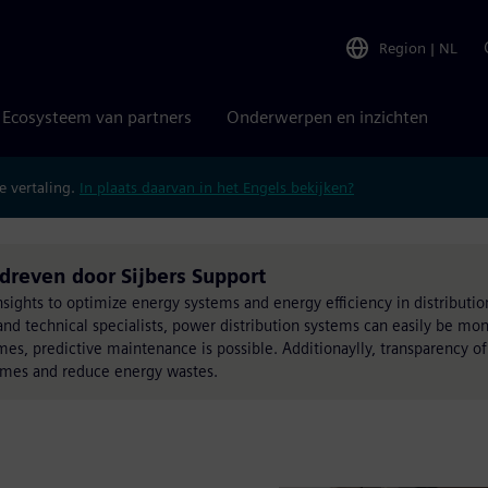
Region
|
NL
Ecosysteem van partners
Onderwerpen en inzichten
 vertaling.
In plaats daarvan in het Engels bekijken?
even door Sijbers Support
insights to optimize energy systems and energy efficiency in distributi
nd technical specialists, power distribution systems can easily be mon
imes, predictive maintenance is possible. Additionaylly, transparency o
imes and reduce energy wastes.