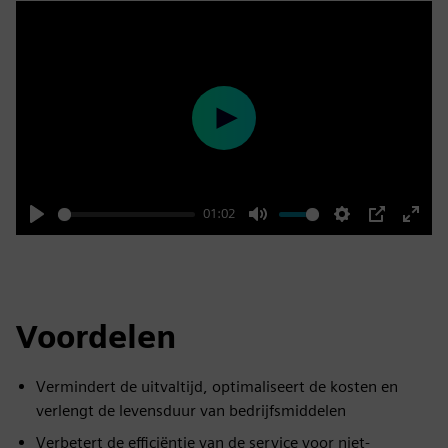
Play
01:02
Play
Mute
Settings
PIP
Enter
fulls
Voordelen
Vermindert de uitvaltijd, optimaliseert de kosten en
verlengt de levensduur van bedrijfsmiddelen
Verbetert de efficiëntie van de service voor niet-