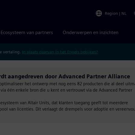
Region
|
NL
Ecosysteem van partners
Onderwerpen en inzichten
 vertaling.
In plaats daarvan in het Engels bekijken?
rdt aangedreven door Advanced Partner Alliance
 optimaliseer het ontwerp met nog eens 82 producten die al deel uit
ia één enkele bron die u kent en vertrouwt via de Advanced Partner
iesysteem van Altair Units, dat klanten toegang geeft tot meerdere
ool van licenties. Dit verlaagt de drempels voor adoptie en vereenvo