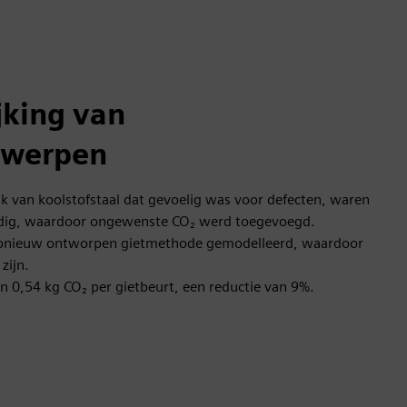
jking van
twerpen
uk van koolstofstaal dat gevoelig was voor defecten, waren
dig, waardoor ongewenste CO₂ werd toegevoegd.
 opnieuw ontworpen gietmethode gemodelleerd, waardoor
zijn.
n 0,54 kg CO₂ per gietbeurt, een reductie van 9%.