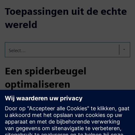
Toepassingen uit de echte
wereld
Select...
Een spiderbeugel
optimaliseren
3-matic verbeterde een voor Simcenter OptiStruct
geoptimaliseerde beugel met roosterstructuren, vloeiende
geometrie-interfaces, fixatie van vaste delen en toepassing
van ingebouwde processortechnologie — waarbij het
ontwerp werd omgevormd van de uitvoer van