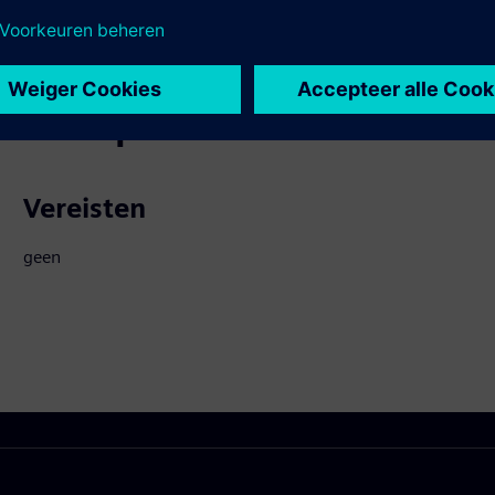
teerde producten
Vereisten
geen