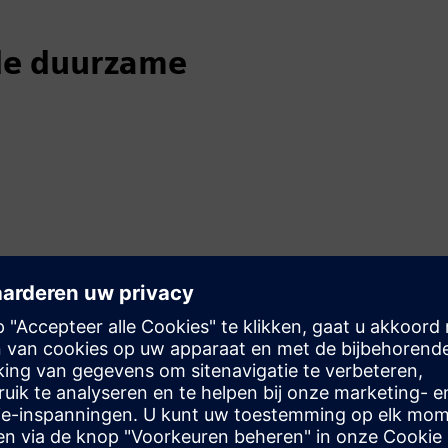
de duurzame
ten, kantoren en producten
duurzame bedrijfsvoering
et energieverbruik
anten duurzame waarde te bieden