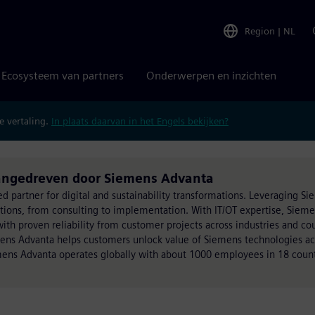
Region
|
NL
Ecosysteem van partners
Onderwerpen en inzichten
 vertaling.
In plaats daarvan in het Engels bekijken?
aangedreven door Siemens Advanta
ed partner for digital and sustainability transformations. Leveraging S
utions, from consulting to implementation. With IT/OT expertise, Siem
h proven reliability from customer projects across industries and cou
mens Advanta helps customers unlock value of Siemens technologies acr
ens Advanta operates globally with about 1000 employees in 18 count