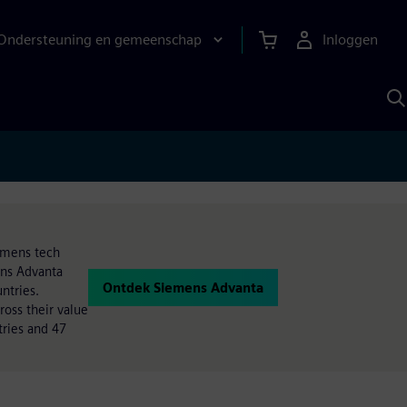
Ondersteuning en gemeenschap
Inloggen
Z
m
S
A
iemens tech
ens Advanta
Ontdek Siemens Advanta
ntries.
oss their value
ries and 47