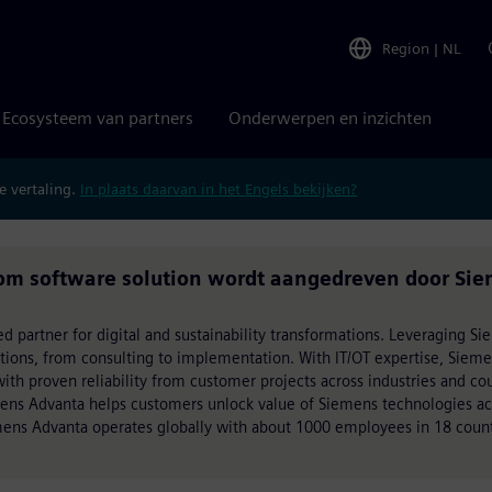
Region
|
NL
Ecosysteem van partners
Onderwerpen en inzichten
 vertaling.
In plaats daarvan in het Engels bekijken?
tom software solution wordt aangedreven door Si
ed partner for digital and sustainability transformations. Leveraging S
utions, from consulting to implementation. With IT/OT expertise, Siem
h proven reliability from customer projects across industries and cou
mens Advanta helps customers unlock value of Siemens technologies acr
ens Advanta operates globally with about 1000 employees in 18 count