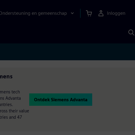
Ondersteuning en gemeenschap
Inloggen
Z
m
S
A
emens
iemens tech
ens Advanta
Ontdek Siemens Advanta
ntries.
oss their value
ries and 47