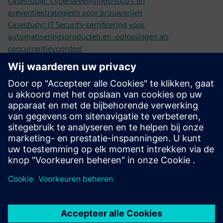
Casestudie: Cyberbeveiligingsrisico's en
preventiestrategieën voor brouwerijen
Casestudy: IT Security-certificering voor
automatiseringsproducten en -oplossingen als
concurrentievoordeel
Vereisten
Cultuur van risicobeperking en proactieve ontwikkeling van
oplossingen
Samenwerkend karakter tussen IT- en OT-teams
Inzicht in het verschil in gezichtspunten tussen IT- en OT-
beveiliging