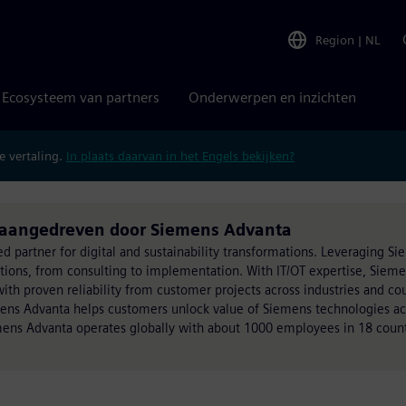
Region
|
NL
Ecosysteem van partners
Onderwerpen en inzichten
 vertaling.
In plaats daarvan in het Engels bekijken?
t aangedreven door Siemens Advanta
ed partner for digital and sustainability transformations. Leveraging S
utions, from consulting to implementation. With IT/OT expertise, Siem
h proven reliability from customer projects across industries and cou
mens Advanta helps customers unlock value of Siemens technologies acr
ens Advanta operates globally with about 1000 employees in 18 count