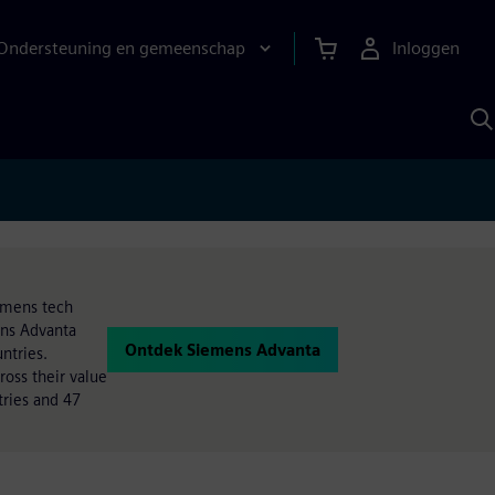
Ondersteuning en gemeenschap
Inloggen
Z
m
S
A
iemens tech
ens Advanta
Ontdek Siemens Advanta
ntries.
oss their value
ries and 47