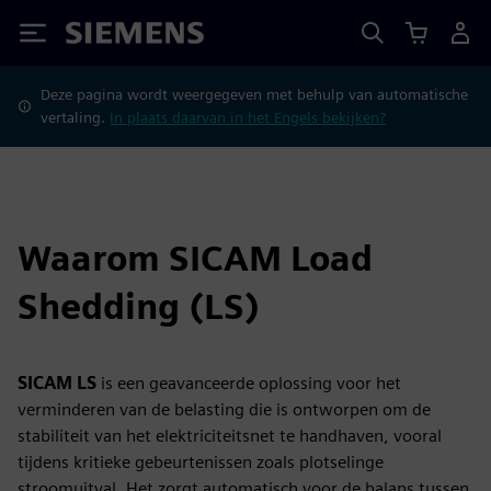
Siemens
Deze pagina wordt weergegeven met behulp van automatische
vertaling.
In plaats daarvan in het Engels bekijken?
Waarom SICAM Load
Shedding (LS)
SICAM LS
is een geavanceerde oplossing voor het
verminderen van de belasting die is ontworpen om de
stabiliteit van het elektriciteitsnet te handhaven, vooral
tijdens kritieke gebeurtenissen zoals plotselinge
stroomuitval. Het zorgt automatisch voor de balans tussen