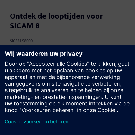
Ontdek de looptijden voor
SICAM 8
SICAM S8000
SICAM S8000 is hardware‑onafhankelijke SICAM 8-
software voor stroomautomatisering en -besturing
voor laag-, midden- en hoogspanningstoepassingen in
de gehele energieleveringsketen, met een modulaire
architectuur en volledige ondersteuning voor
virtualisatie.