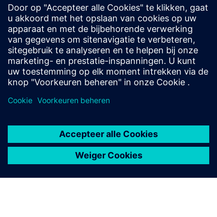
Catalogus | SICAM-substationautomatisering
Specificaties van de aanbesteding
SIEportal - Online winkel
SICAM A8000 op SIEportal