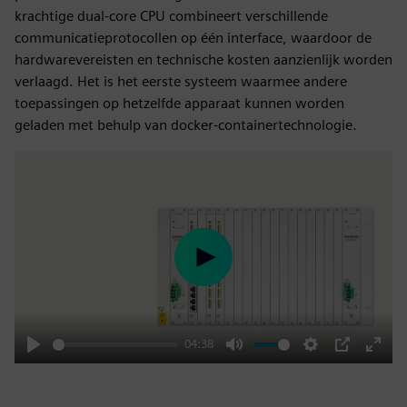
krachtige dual-core CPU combineert verschillende
communicatieprotocollen op één interface, waardoor de
hardwarevereisten en technische kosten aanzienlijk worden
verlaagd. Het is het eerste systeem waarmee andere
toepassingen op hetzelfde apparaat kunnen worden
geladen met behulp van docker-containertechnologie.
Play
04:38
Play
Mute
Settings
PIP
Enter
fulls