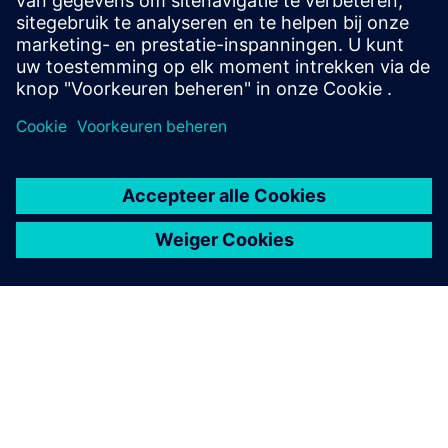
procesbesturingssysteem naar SIMATIC PCS7.
2 verbrandingsleidingen + algemeen gedeelte +
bijkomende voorzieningen + ketelbeveiliging