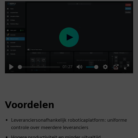
Play
01:27
Play
Mute
Settings
PIP
Enter
fulls
Voordelen
Leveranciersonafhankelijk roboticaplatform: uniforme
controle over meerdere leveranciers
Hogere productiviteit en minder uitvaltijd