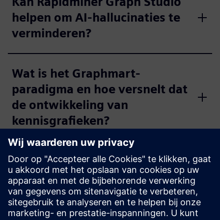
Kan Rapidminer Graph Studio
helpen om AI-hallucinaties te
verminderen?
Wat is het Graphmart-
paradigma en hoe versnelt dat
de ontwikkeling van
kennisgrafieken?
Hoe maakt Intelligence Center
X gebruik van
grafiektechnologie om diepere
inzichten te verschaffen?