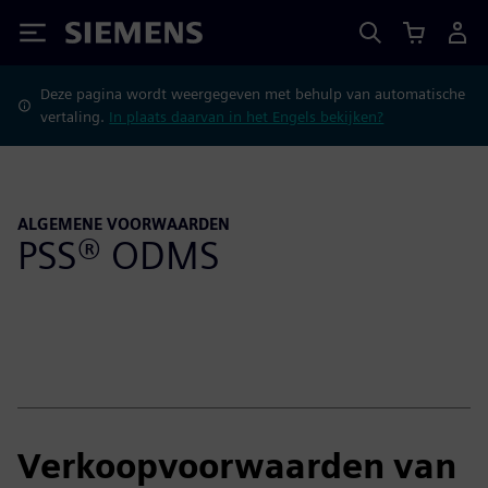
Siemens
Deze pagina wordt weergegeven met behulp van automatische
vertaling.
In plaats daarvan in het Engels bekijken?
ALGEMENE VOORWAARDEN
PSS® ODMS
Verkoopvoorwaarden van