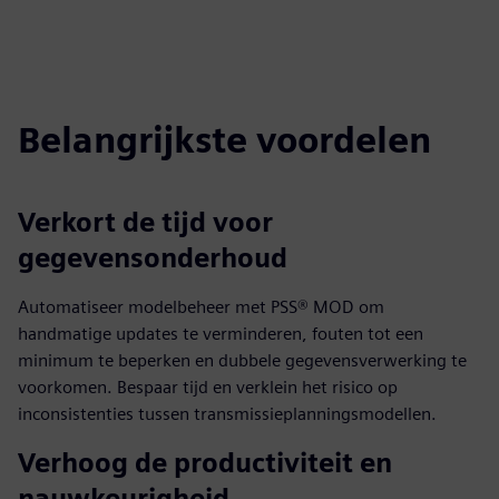
Play
Mute
Settings
PIP
Enter
fulls
Belangrijkste voordelen
Verkort de tijd voor
gegevensonderhoud
Automatiseer modelbeheer met PSS® MOD om
handmatige updates te verminderen, fouten tot een
minimum te beperken en dubbele gegevensverwerking te
voorkomen. Bespaar tijd en verklein het risico op
inconsistenties tussen transmissieplanningsmodellen.
Verhoog de productiviteit en
nauwkeurigheid