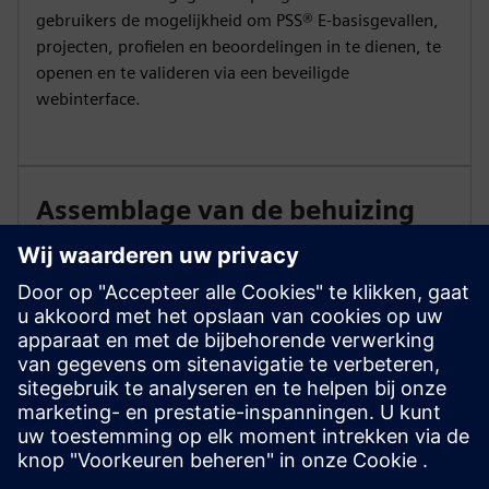
gebruikers de mogelijkheid om PSS® E-basisgevallen,
projecten, profielen en beoordelingen in te dienen, te
openen en te valideren via een beveiligde
webinterface.
Assemblage van de behuizing
op aanvraag
Stel automatisch complete planningscases samen die
klaar zijn om te simuleren voor elke studiedatum met
behulp van geïntegreerde project-, profiel- en
beoordelingsgegevens.