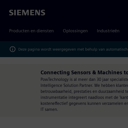
Siemens
Producten en diensten
Oplossingen
Industrieën
Deze pagina wordt weergegeven met behulp van automatische
Connecting Sensors & Machines t
PowTechnology is al meer dan 30 jaar speciali
Intelligence Solution Partner. We hebben klan
betrouwbaarheid, prestaties en duurzaamheid t
instrumentatie integreert naadloos met de 'kan
kosteneffectief gegevens kunnen verzamelen en
IT samen.