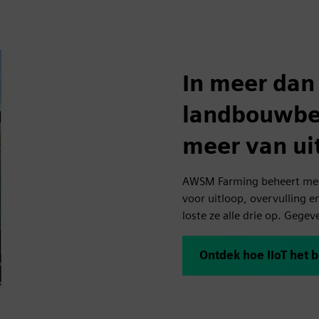
In meer dan
landbouwbed
meer van ui
AWSM Farming beheert mee
voor uitloop, overvulling e
loste ze alle drie op. Gege
Ontdek hoe IIoT het 