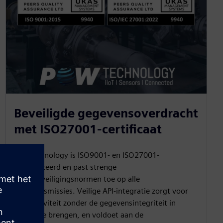
Beveiligde gegevensoverdracht
met ISO27001-certificaat
PowTechnology is ISO9001- en ISO27001-
gecertificeerd en past strenge
cyberbeveiligingsnormen toe op alle
datatransmissies. Veilige API-integratie zorgt voor
connectiviteit zonder de gegevensintegriteit in
gevaar te brengen, en voldoet aan de