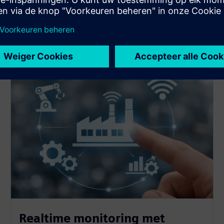
Overdrachten kunnen worden uitgevoerd wanneer
de drempels worden overschreden.
Realtime monitoring met