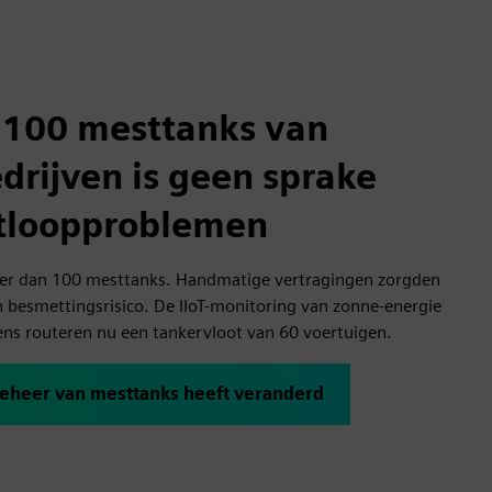
 100 mesttanks van
rijven is geen sprake
tloopproblemen
r dan 100 mesttanks. Handmatige vertragingen zorgden
n besmettingsrisico. De IIoT-monitoring van zonne-energie
vens routeren nu een tankervloot van 60 voertuigen.
beheer van mesttanks heeft veranderd