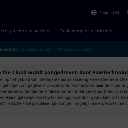
Region
|
NL
Ecosysteem van partners
Onderwerpen en inzichten
 vertaling.
In plaats daarvan in het Engels bekijken?
o the Cloud wordt aangedreven door PowTechnolo
sten op het gebied van intelligente automatisering en een Siemens Me
ten geholpen om gegevens van sensoren en machines naar de cloud te
e verbeteren. Het Siemens Measurement Intelligence-portfolio van se
t-en-klare' gateways van PowTechnology, waardoor gebruikers snel, ee
 holistische klantspecifieke oplossingen mogelijk maken. PowTechnol