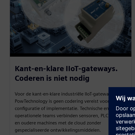
Kant-en-klare IIoT-gateways.
Coderen is niet nodig
Voor de kant-en-klare industriële IIoT-gateways van
PowTechnology is geen codering vereist voor de
configuratie of implementatie. Technische en
operationele teams verbinden sensoren, PLC's, HMI's
en oudere machines met de cloud zonder
gespecialiseerde ontwikkelingsmiddelen.