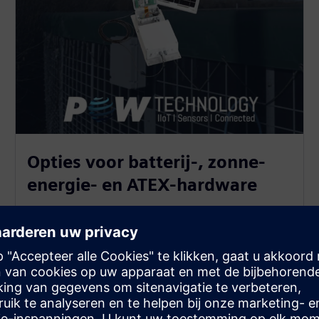
Opties voor batterij-, zonne-
energie- en ATEX-hardware
Gateways werken op batterijen en op zonne-energie.
Dit maakt het mogelijk gegevens te verzamelen van
gestrande bedrijfsmiddelen waar de netstroom niet
beschikbaar is of bekabeling onpraktisch is.
Hardware met ATEX-classificatie vergroot dit bereik
tot gevaarlijke industriële omgevingen.