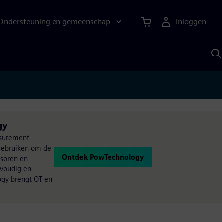
Ondersteuning en gemeenschap
Inloggen
Z
m
S
A
gy
asurement
 gebruiken om de
Ontdek PowTechnology
nsoren en
nvoudig en
ogy brengt OT en