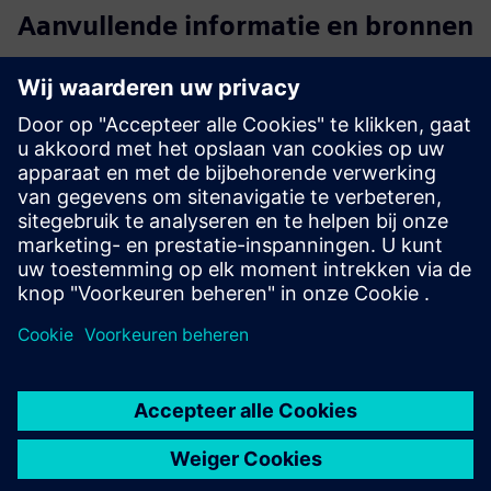
Aanvullende informatie en bronnen
Shannon OnePager
prijsinformatie voor plus10
Plus10_IT_documentatie
Webinar: Snellere groei en slimmere bedrijfsvoering met
Shannon®
Plus10-SaaS Terms of Use
Vereisten
Siemens Industrial Edge-apparaat geïnstalleerd in het
machinenetwerk met de plus10-app
Connectiviteit: versleuteld uitgaand verkeer naar de
backend van de cloud via HTTPS
PLC's: PLC's uit de S7-1200/1500-familie of andere PLC's
met een krachtige OPC UA-server aan boord
TIA V19 of hoger
TIA PLC-alarmen die worden gebruikt om HMI-