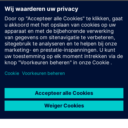
Productspecificatie, bijv. toegestane grenzen van
procesparameters
In kaart brengen tussen elk van de bovengenoemde
gegevensbronnen
Connectiviteit: versleuteld uitgaand verkeer naar de
backend van de cloud via HTTPS
Siemens Industrial Edge-apparaat geïnstalleerd in het
machinenetwerk met de plus10-app