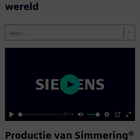
wereld
Select...
Play
01:13
Play
Mute
Settings
PIP
Enter
fulls
Productie van Simmering®