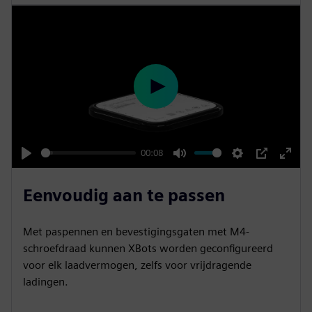
P
l
a
y
00:08
P
M
S
P
E
l
u
e
I
n
Eenvoudig aan te passen
a
t
t
P
t
y
e
t
e
Met paspennen en bevestigingsgaten met M4-
i
r
schroefdraad kunnen XBots worden geconfigureerd
n
f
voor elk laadvermogen, zelfs voor vrijdragende
ladingen.
g
u
s
l