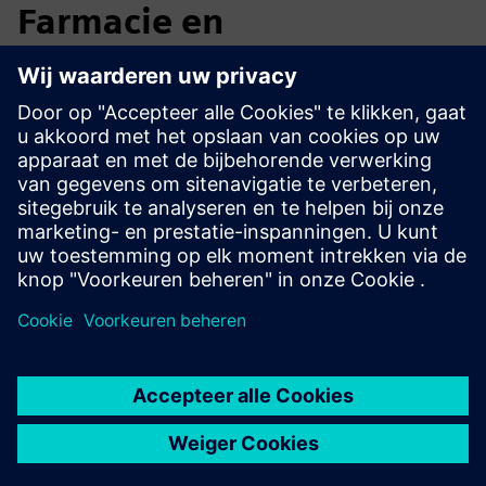
Farmacie en
biowetenschappen
Het Planar Motor-systeem maakt een betere
traceerbaarheid van producten mogelijk, terwijl
vereenvoudigde mechanica leidt tot een kortere omsteltijd
en minder onderhoud. De hygiënische productvariant biedt
ongeëvenaarde reinheid, waardoor Planar Motor het
ultieme transportsysteem is voor steriele omgevingen.