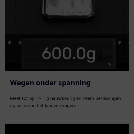
c
r
e
e
n
Wegen onder spanning
Meet tot op +/- 1 g nauwkeurig en neem beslissingen
op basis van het laadvermogen.