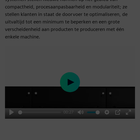
compactheid, procesaanpasbaarheid en modulariteit; ze
stellen klanten in staat de doorvoer te optimaliseren, de
uitvaltijd tot een minimum te beperken en een grote
verscheidenheid aan producten te produceren met één
enkele machine.
Play
00:27
Play
Mute
Settings
PIP
Enter
fulls