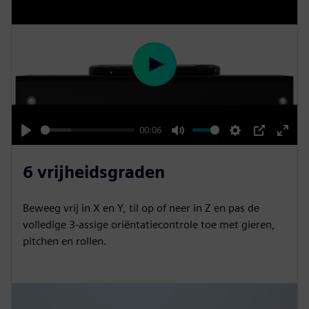
P
l
a
y
00:06
P
M
S
P
E
l
u
e
I
n
6 vrijheidsgraden
a
t
t
P
t
y
e
t
e
Beweeg vrij in X en Y, til op of neer in Z en pas de
i
r
volledige 3-assige oriëntatiecontrole toe met gieren,
n
f
pitchen en rollen.
g
u
s
l
l