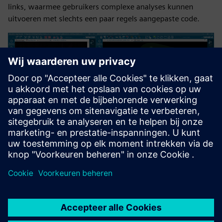
links, waarmee gebruikers complexe analyses kunnen
uitvoeren met slechts een paar regels aangepaste code.