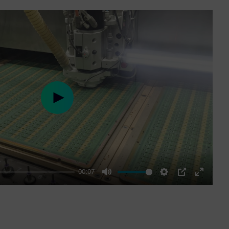
Play
00:07
Mute
Settings
PIP
Enter
fullscre