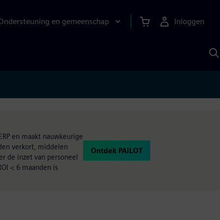
Ondersteuning en gemeenschap
Inloggen
Z
m
S
A
w ERP en maakt nauwkeurige
rden verkort, middelen
Ontdek PAILOT
er de inzet van personeel
ROI < 6 maanden is