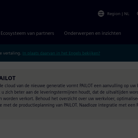
Region
|
NL
Ecosysteem van partners
Onderwerpen en inzichten
 vertaling.
In plaats daarvan in het Engels bekijken?
PAILOT
 de cloud van de nieuwe generatie vormt PAILOT een aanvulling op u
t u zich beter aan de leveringstermijnen houdt, dat de uitvaltijden wo
en worden verkort. Behoud het overzicht over uw werkvloer, optimalise
ie met de productieplanning van PAILOT. Naadloze integratie met een 