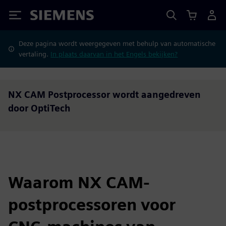
Siemens
Deze pagina wordt weergegeven met behulp van automatische
vertaling.
In plaats daarvan in het Engels bekijken?
NX CAM Postprocessor wordt aangedreven
door OptiTech
Waarom NX CAM-
postprocessoren voor