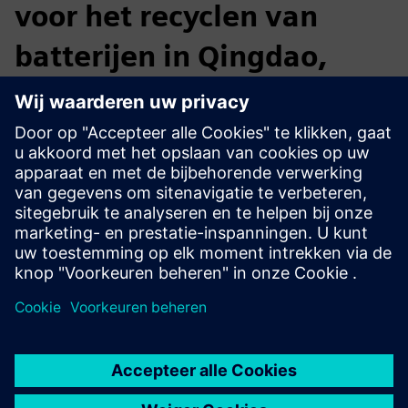
voor het recyclen van
batterijen in Qingdao,
China
Digitale en gestandaardiseerde benchmarkfabriek
Een breek- en sorteercapaciteit van 10.000 ton afgedankte
batterijcellen
Een capaciteit voor secundair gebruik van 30.000 ton
Een verwerkingscapaciteit van 2.000 ton afgedankte
elektrodeplaten