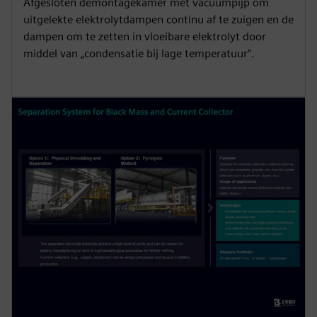
Afgesloten demontagekamer met vacuümpijp om
uitgelekte elektrolytdampen continu af te zuigen en de
dampen om te zetten in vloeibare elektrolyt door
middel van „condensatie bij lage temperatuur”.