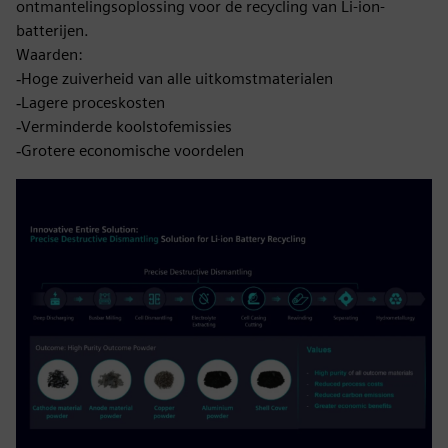
ontmantelingsoplossing voor de recycling van Li-ion-
batterijen.
Waarden:
‐Hoge zuiverheid van alle uitkomstmaterialen
‐Lagere proceskosten
‐Verminderde koolstofemissies
‐Grotere economische voordelen