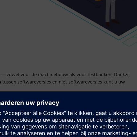
gen — zowel voor de machinebouw als voor testbanken. Dankzij
en tussen softwareversies en niet-softwareversies kunt u uw
bediening