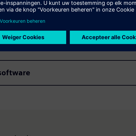
 met software
software