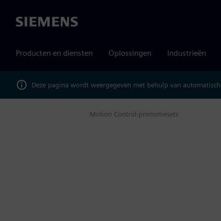
Siemens
Producten en diensten
Oplossingen
Industrieën
Deze pagina wordt weergegeven met behulp van automatische
Producten
Motion Control-promotiesets
Home
PROMOTIESETS
Promotiesets Motio
Een set speciaal voor gebruik in een echte toepassing