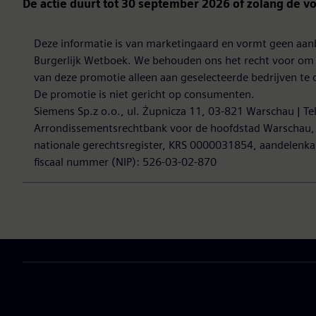
De actie duurt tot 30 september 2026 of zolang de vo
Deze informatie is van marketingaard en vormt geen aanb
Burgerlijk Wetboek. We behouden ons het recht voor om 
van deze promotie alleen aan geselecteerde bedrijven te 
De promotie is niet gericht op consumenten.
Siemens Sp.z o.o., ul. Żupnicza 11, 03-821 Warschau | Te
Arrondissementsrechtbank voor de hoofdstad Warschau, 
nationale gerechtsregister, KRS 0000031854, aandelenka
fiscaal nummer (NIP): 526-03-02-870