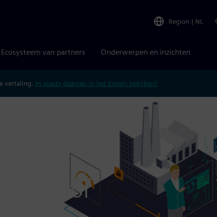
Region
|
NL
Ecosysteem van partners
Onderwerpen en inzichten
 vertaling.
In plaats daarvan in het Engels bekijken?
n Control