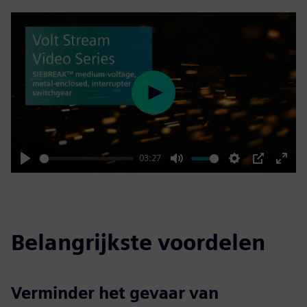
Play
03:27
Play
Mute
Settings
PIP
Enter
fulls
Belangrijkste voordelen
Verminder het gevaar van