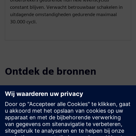
constant blijven. Verwacht betrouwbaar schakelen in
uitdagende omstandigheden gedurende maximaal
30.000 cycli.
Ontdek de bronnen
Downloaden
SIEBREAK en SIEBREAK-VCB Gebruiksaanwijzing (Engels)
De energie van vlambogen verminderen — SIEBREAK-
VCB-brochure
Folder SIEBREAK